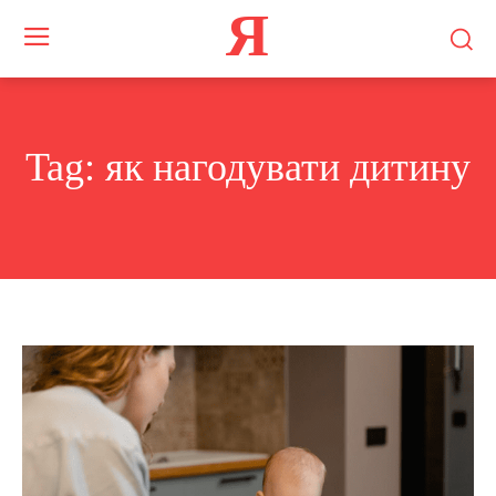
Я
Tag:
як нагодувати дитину