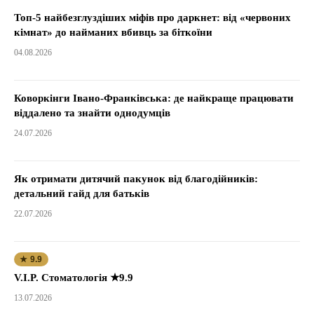
Топ-5 найбезглуздіших міфів про даркнет: від «червоних
кімнат» до найманих вбивць за біткоїни
04.08.2026
Коворкінги Івано-Франківська: де найкраще працювати
віддалено та знайти однодумців
24.07.2026
Як отримати дитячий пакунок від благодійників:
детальний гайд для батьків
22.07.2026
★ 9.9
V.I.P. Стоматологія ★9.9
13.07.2026