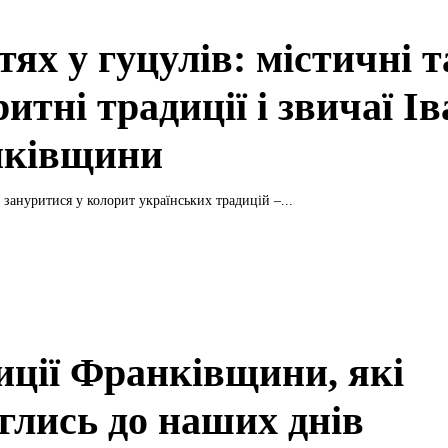
тях у гуцулів: містичні т
итні традиції і звичаї Ів
ківщини
 зануритися у колорит українських традицій –...
иції Франківщини, які
еглись до наших днів