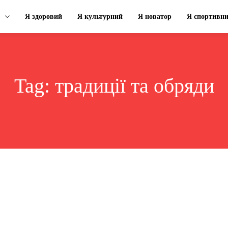
Я здоровий
Я культурний
Я новатор
Я спортивн
Tag:
традиції та обряди