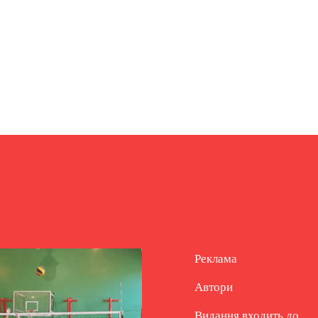
Реклама
Автори
Видання входить до