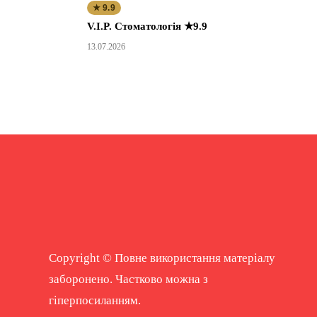
★ 9.9
V.I.P. Стоматологія ★9.9
13.07.2026
Copyright © Повне використання матеріалу
заборонено. Частково можна з
гіперпосиланням.