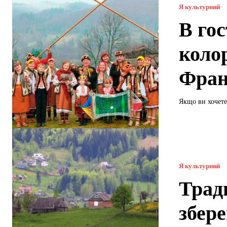
Я культурний
В гос
колор
Фран
Якщо ви хочете
Я культурний
Трад
збер