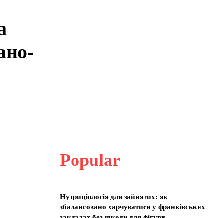
а
ано-
Popular
Нутриціологія для зайнятих: як
збалансовано харчуватися у франківських
закладах без шкоди для фігури