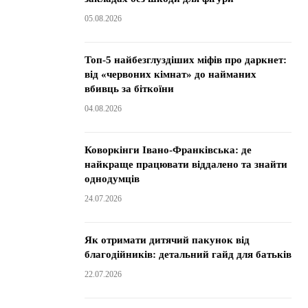
05.08.2026
Топ-5 найбезглуздіших міфів про даркнет:
від «червоних кімнат» до найманих
вбивць за біткоїни
04.08.2026
Коворкінги Івано-Франківська: де
найкраще працювати віддалено та знайти
однодумців
24.07.2026
Як отримати дитячий пакунок від
благодійників: детальний гайд для батьків
22.07.2026