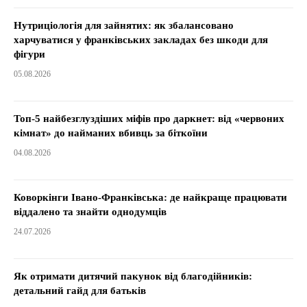
Нутриціологія для зайнятих: як збалансовано
харчуватися у франківських закладах без шкоди для
фігури
05.08.2026
Топ-5 найбезглуздіших міфів про даркнет: від «червоних
кімнат» до найманих вбивць за біткоїни
04.08.2026
Коворкінги Івано-Франківська: де найкраще працювати
віддалено та знайти однодумців
24.07.2026
Як отримати дитячий пакунок від благодійників:
детальний гайд для батьків