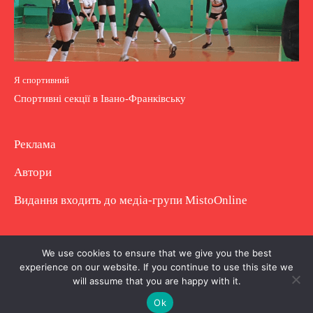
Я спортивний
Спортивні секції в Івано-Франківську
Реклама
Автори
Видання входить до медіа-групи
MistoOnline
Copyright © Повне використання матеріалу
We use cookies to ensure that we give you the best
experience on our website. If you continue to use this site we
заборонено. Частково можна з гіперпосиланням.
will assume that you are happy with it.
Ok