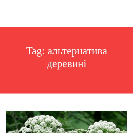
Tag:
альтернатива
деревині