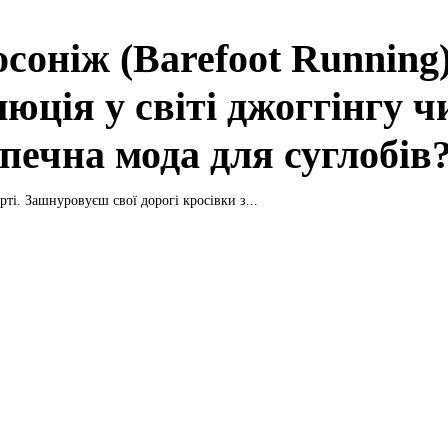
осоніж (Barefoot Running)
юція у світі джоггінгу ч
печна мода для суглобів
рті. Зашнуровуєш свої дорогі кросівки з...