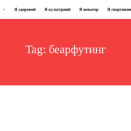
Я здоровий
Я культурний
Я новатор
Я спортивн
Tag:
беарфутинг