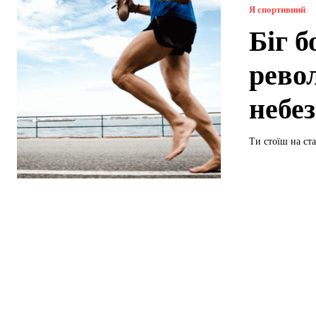
Я спортивний
Біг б
револ
небез
Ти стоїш на ста