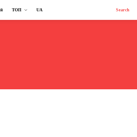
ий
ТОП
UA
Search