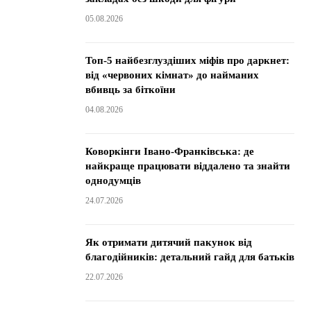
05.08.2026
Топ-5 найбезглуздіших міфів про даркнет:
від «червоних кімнат» до найманих
вбивць за біткоїни
04.08.2026
Коворкінги Івано-Франківська: де
найкраще працювати віддалено та знайти
однодумців
24.07.2026
Як отримати дитячий пакунок від
благодійників: детальний гайд для батьків
22.07.2026