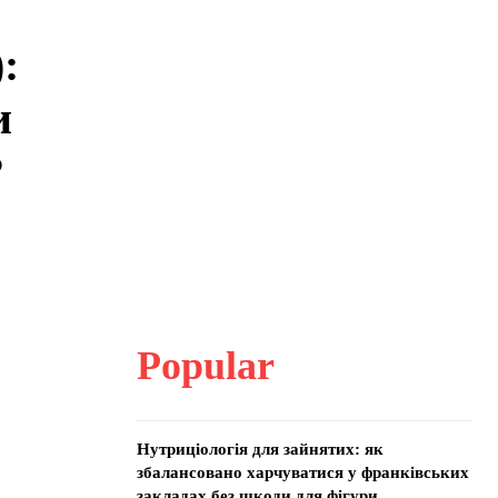
:
и
?
Popular
Нутриціологія для зайнятих: як
збалансовано харчуватися у франківських
закладах без шкоди для фігури