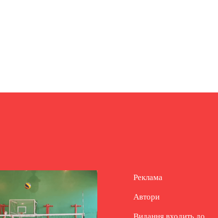
Реклама
Автори
Видання входить до