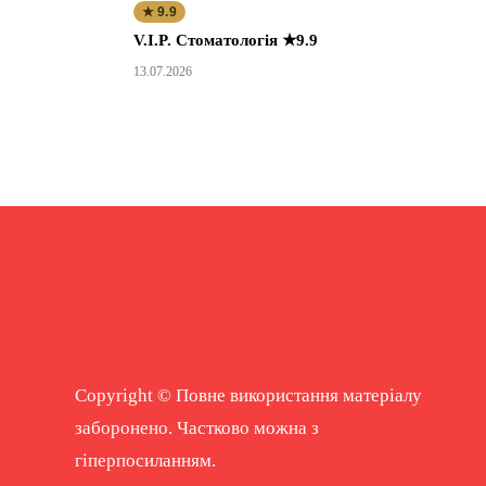
★ 9.9
V.I.P. Стоматологія ★9.9
13.07.2026
Copyright © Повне використання матеріалу
заборонено. Частково можна з
гіперпосиланням.