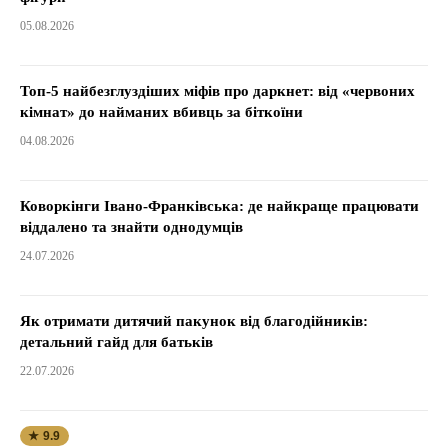
05.08.2026
Топ-5 найбезглуздіших міфів про даркнет: від «червоних
кімнат» до найманих вбивць за біткоїни
04.08.2026
Коворкінги Івано-Франківська: де найкраще працювати
віддалено та знайти однодумців
24.07.2026
Як отримати дитячий пакунок від благодійників:
детальний гайд для батьків
22.07.2026
★ 9.9