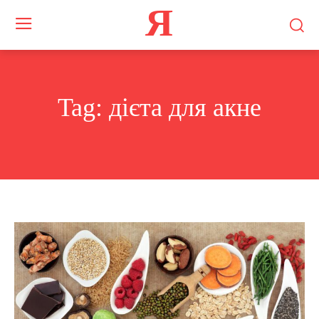
Я
Tag:
дієта для акне