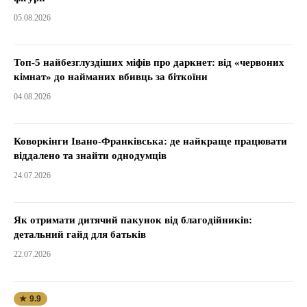
05.08.2026
Топ-5 найбезглуздіших міфів про даркнет: від «червоних
кімнат» до найманих вбивць за біткоїни
04.08.2026
Коворкінги Івано-Франківська: де найкраще працювати
віддалено та знайти однодумців
24.07.2026
Як отримати дитячий пакунок від благодійників:
детальний гайд для батьків
22.07.2026
★ 9.9