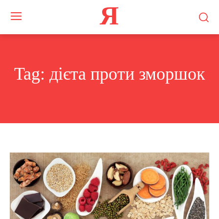
Я
Tag:
дієта проти зморшок