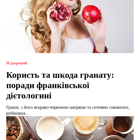
Я здоровий
Користь та шкода гранату:
поради франківської
дієтологині
Гранат, з його яскраво-червоною шкіркою та сотнями соковитих,
рубінових...