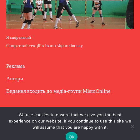
Я спортивний
Спортивні секції в Івано-Франківську
Реклама
Автори
Видання входить до медіа-групи
MistoOnline
Copyright © Повне використання матеріалу
We use cookies to ensure that we give you the best
experience on our website. If you continue to use this site we
заборонено. Частково можна з гіперпосиланням.
will assume that you are happy with it.
Ok