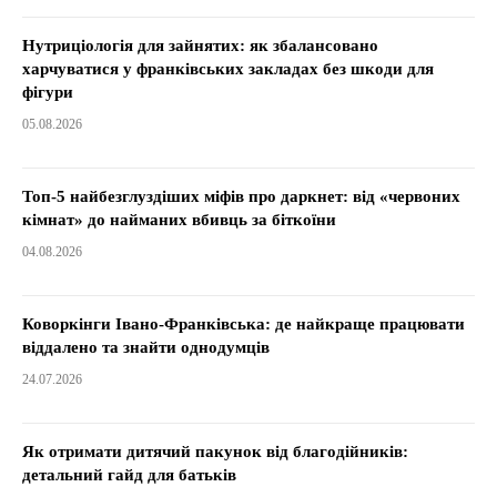
Нутриціологія для зайнятих: як збалансовано
харчуватися у франківських закладах без шкоди для
фігури
05.08.2026
Топ-5 найбезглуздіших міфів про даркнет: від «червоних
кімнат» до найманих вбивць за біткоїни
04.08.2026
Коворкінги Івано-Франківська: де найкраще працювати
віддалено та знайти однодумців
24.07.2026
Як отримати дитячий пакунок від благодійників:
детальний гайд для батьків