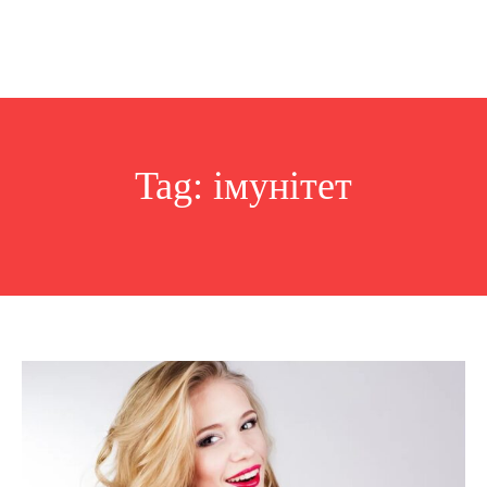
Tag:
імунітет