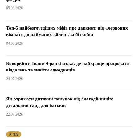
05.08.2026
Топ-5 найбезглуздіших міфів про даркнет: від «червоних
кімнат» до найманих вбивць за біткоїни
04.08.2026
Коворкінги Івано-Франківська: де найкраще працювати
віддалено та знайти однодумців
24.07.2026
Як отримати дитячий пакунок від благодійників:
детальний гайд для батьків
22.07.2026
★ 9.9