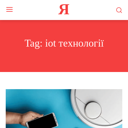
Я
Tag:
iot технології