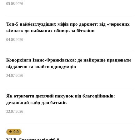
05.08.2026
Топ-5 найбезглуздіших міфів про даркнет: від «червоних
кімнат» до найманих вбивць за біткоїни
04.08.2026
Коворкінги Івано-Франківська: де найкраще працювати
віддалено та знайти однодумців
24.07.2026
Як отримати дитячий пакунок від благодійників:
детальний гайд для батьків
22.07.2026
★ 9.9
V.I.P. Стоматологія ★9.9