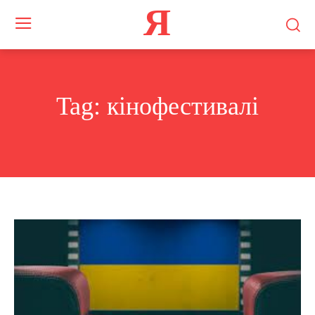
Я
Tag:
кінофестивалі