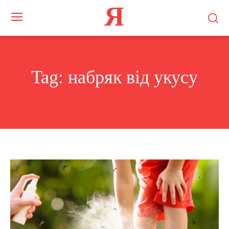
Я
Tag:
набряк від укусу