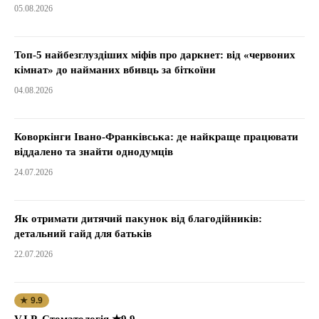
05.08.2026
Топ-5 найбезглуздіших міфів про даркнет: від «червоних
кімнат» до найманих вбивць за біткоїни
04.08.2026
Коворкінги Івано-Франківська: де найкраще працювати
віддалено та знайти однодумців
24.07.2026
Як отримати дитячий пакунок від благодійників:
детальний гайд для батьків
22.07.2026
★ 9.9
V.I.P. Стоматологія ★9.9