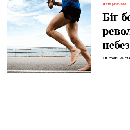
Я спортивний
Біг б
револ
небез
Ти стоїш на ста