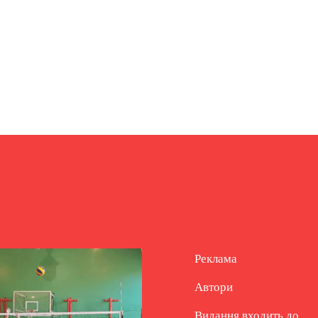
Реклама
Автори
Видання входить до