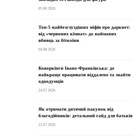
05.08.2026
Топ-5 найбезглуздіших міфів про даркнет:
від «червоних кімнат» до найманих
вбивць за біткоїни
04.08.2026
Коворкінги Івано-Франківська: де
найкраще працювати віддалено та знайти
однодумців
24.07.2026
Як отримати дитячий пакунок від
благодійників: детальний гайд для батьків
22.07.2026