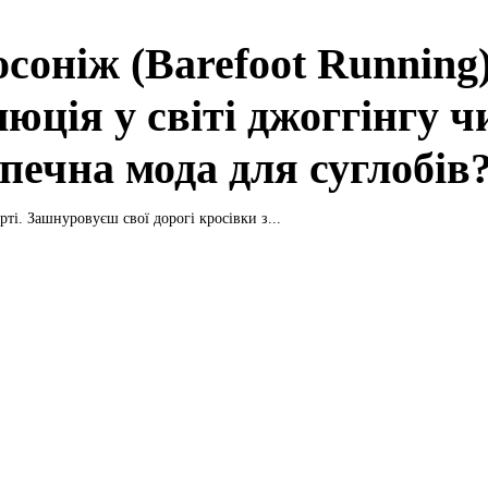
осоніж (Barefoot Running)
юція у світі джоггінгу ч
печна мода для суглобів
рті. Зашнуровуєш свої дорогі кросівки з...