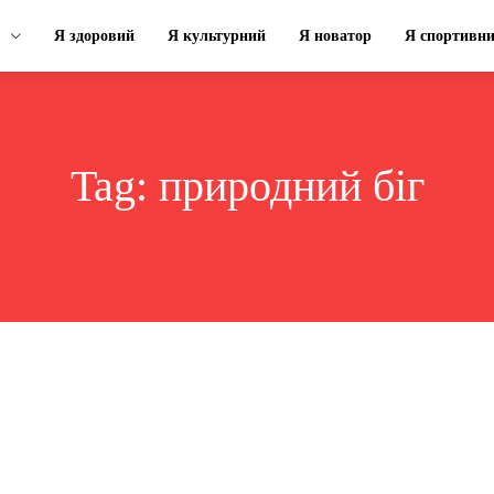
Я здоровий
Я культурний
Я новатор
Я спортивн
Tag:
природний біг