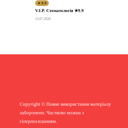
★ 9.9
V.I.P. Стоматологія ★9.9
13.07.2026
Copyright © Повне використання матеріалу
заборонено. Частково можна з
гіперпосиланням.