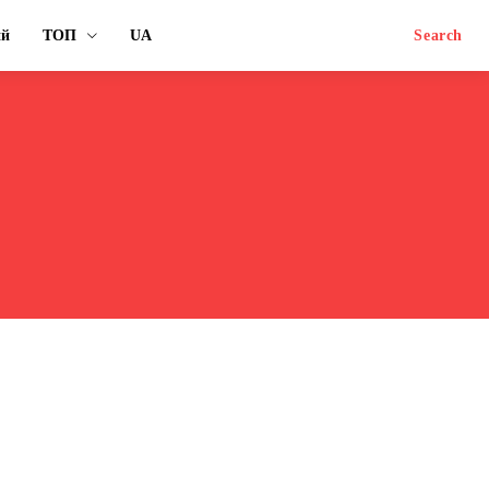
ий
ТОП
UA
Search