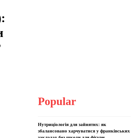
:
и
?
Popular
Нутриціологія для зайнятих: як
збалансовано харчуватися у франківських
закладах без шкоди для фігури