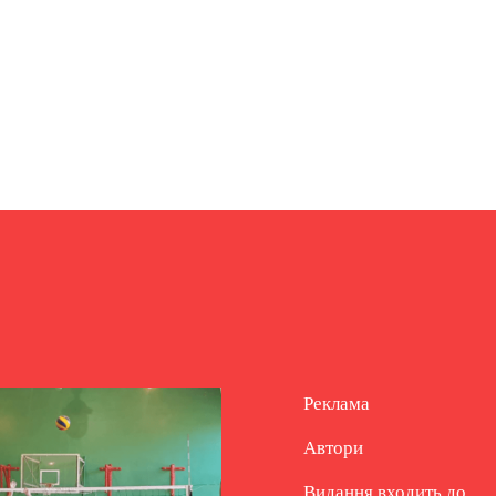
Реклама
Автори
Видання входить до