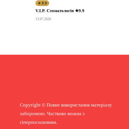
★ 9.9
V.I.P. Стоматологія ★9.9
13.07.2026
Copyright © Повне використання матеріалу
заборонено. Частково можна з
гіперпосиланням.