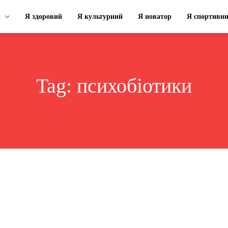
Я здоровий
Я культурний
Я новатор
Я спортивн
Tag:
психобіотики