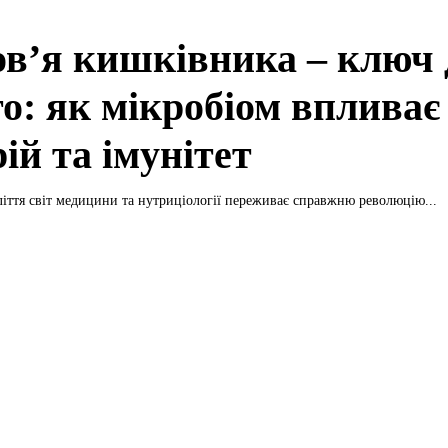
ов’я кишківника – ключ 
го: як мікробіом впливає
ій та імунітет
ліття світ медицини та нутриціології переживає справжню революцію...