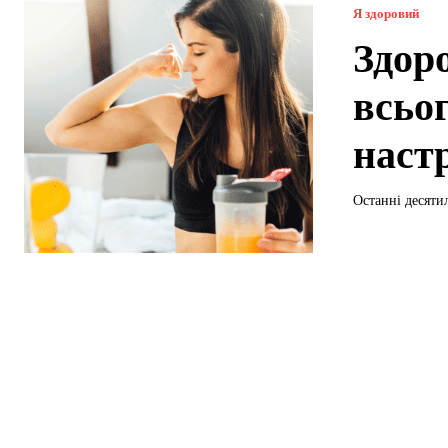
Я здоровий
Здор
всьо
настр
Останні десяти