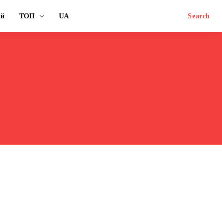
ий
ТОП
UA
Search