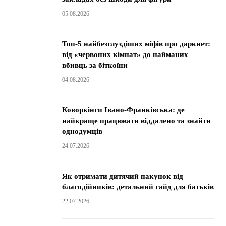
05.08.2026
Топ-5 найбезглуздіших міфів про даркнет:
від «червоних кімнат» до найманих
вбивць за біткоїни
04.08.2026
Коворкінги Івано-Франківська: де
найкраще працювати віддалено та знайти
однодумців
24.07.2026
Як отримати дитячий пакунок від
благодійників: детальний гайд для батьків
22.07.2026