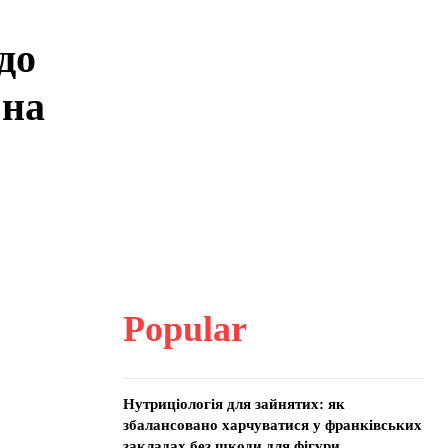
до
 на
Popular
Нутриціологія для зайнятих: як
збалансовано харчуватися у франківських
закладах без шкоди для фігури