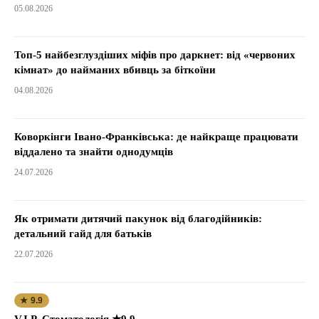
05.08.2026
Топ-5 найбезглуздіших міфів про даркнет: від «червоних
кімнат» до найманих вбивць за біткоїни
04.08.2026
Коворкінги Івано-Франківська: де найкраще працювати
віддалено та знайти однодумців
24.07.2026
Як отримати дитячий пакунок від благодійників:
детальний гайд для батьків
22.07.2026
★ 9.9
V.I.P. Стоматологія ★9.9