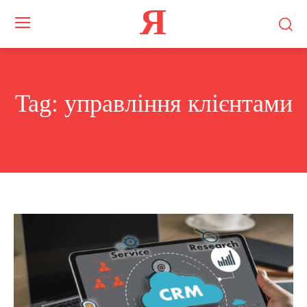
Я
Tag:
управління клієнтами