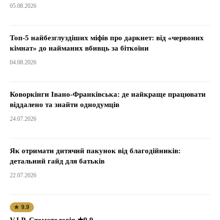
05.08.2026
Топ-5 найбезглуздіших міфів про даркнет: від «червоних
кімнат» до найманих вбивць за біткоїни
04.08.2026
Коворкінги Івано-Франківська: де найкраще працювати
віддалено та знайти однодумців
24.07.2026
Як отримати дитячий пакунок від благодійників:
детальний гайд для батьків
22.07.2026
★ 9.9
V.I.P. Стоматологія ★9.9