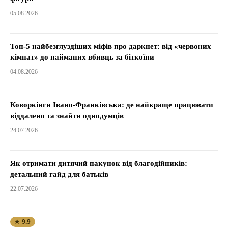
05.08.2026
Топ-5 найбезглуздіших міфів про даркнет: від «червоних
кімнат» до найманих вбивць за біткоїни
04.08.2026
Коворкінги Івано-Франківська: де найкраще працювати
віддалено та знайти однодумців
24.07.2026
Як отримати дитячий пакунок від благодійників:
детальний гайд для батьків
22.07.2026
★ 9.9