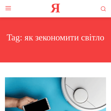
Я
Tag:
як зекономити світло