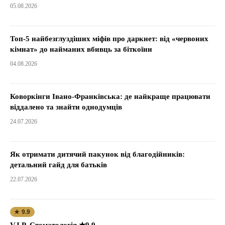
05.08.2026
Топ-5 найбезглуздіших міфів про даркнет: від «червоних
кімнат» до найманих вбивць за біткоїни
04.08.2026
Коворкінги Івано-Франківська: де найкраще працювати
віддалено та знайти однодумців
24.07.2026
Як отримати дитячий пакунок від благодійників:
детальний гайд для батьків
22.07.2026
★ 9.9
V.I.P. Стоматологія ★9.9