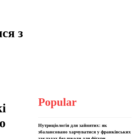
ся з
Popular
кі
о
Нутриціологія для зайнятих: як
збалансовано харчуватися у франківських
закладах без шкоди для фігури