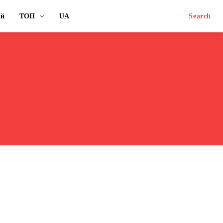
ий
ТОП
UA
Search