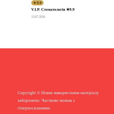
★ 9.9
V.I.P. Стоматологія ★9.9
13.07.2026
Copyright © Повне використання матеріалу
заборонено. Частково можна з
гіперпосиланням.