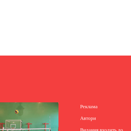
Реклама
Автори
Видання входить до