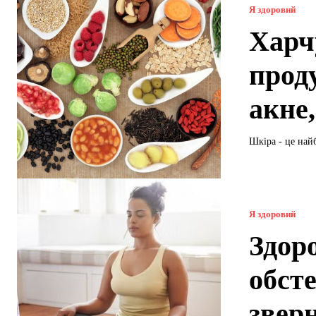
Я здоровий
Харч
прод
акне
Шкіра - це най
Я здоровий
Здоро
обст
звер