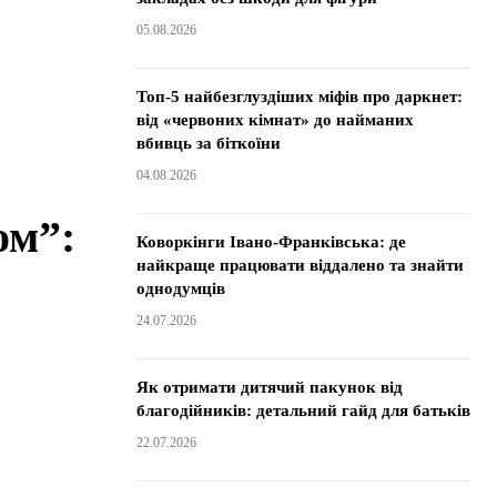
05.08.2026
Топ-5 найбезглуздіших міфів про даркнет:
від «червоних кімнат» до найманих
вбивць за біткоїни
04.08.2026
ом”:
Коворкінги Івано-Франківська: де
найкраще працювати віддалено та знайти
однодумців
24.07.2026
Як отримати дитячий пакунок від
благодійників: детальний гайд для батьків
22.07.2026