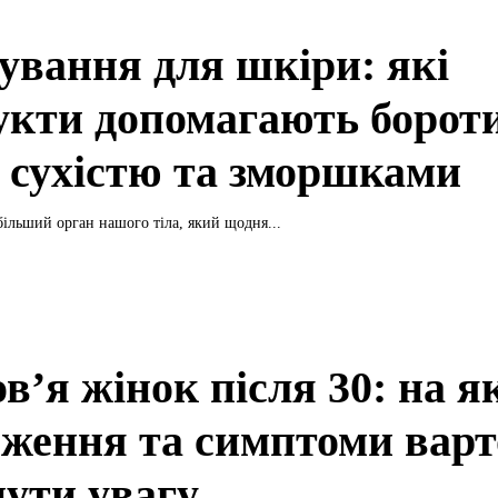
ування для шкіри: які
укти допомагають бороти
, сухістю та зморшками
більший орган нашого тіла, який щодня...
в’я жінок після 30: на я
еження та симптоми варт
нути увагу