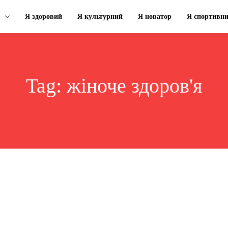
Я здоровий
Я культурний
Я новатор
Я спортивн
Tag:
жіноче здоров'я