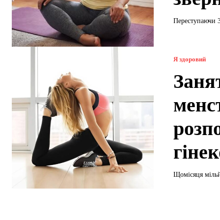
Переступаючи 30
Я здоровий
Заня
менс
розп
гіне
Щомісяця мільй