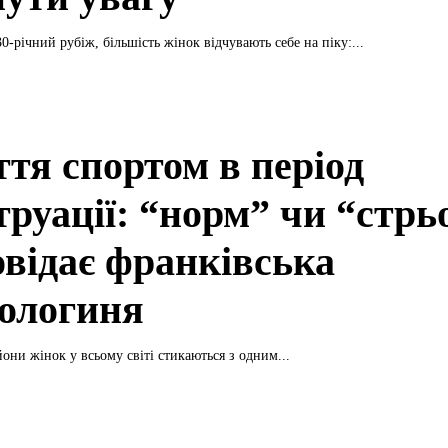
-річний рубіж, більшість жінок відчувають себе на піку:...
ття спортом в період
труації: “норм” чи “стрь
овідає франківська
кологиня
они жінок у всьому світі стикаються з одним...