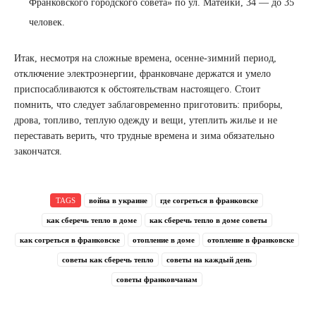
Франковского городского совета» по ул. Матейки, 34 — до 35
человек.
Итак, несмотря на сложные времена, осенне-зимний период,
отключение электроэнергии, франковчане держатся и умело
приспосабливаются к обстоятельствам настоящего. Стоит
помнить, что следует заблаговременно приготовить: приборы,
дрова, топливо, теплую одежду и вещи, утеплить жилье и не
переставать верить, что трудные времена и зима обязательно
закончатся.
TAGS
война в украине
где согреться в франковске
как сберечь тепло в доме
как сберечь тепло в доме советы
как согреться в франковске
отопление в доме
отопление в франковске
советы как сберечь тепло
советы на каждый день
советы франковчанам