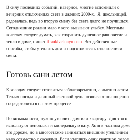
В силу последних событий, наверное, многие вспомнили о
вечерних отключениях света в далеких 2000-х. Я, школьницей,
радовалась, ведь во вторую смену без света долго не поучишься.
Сегодняшние реалии мало у кого вызывают улыбку. Местным
жителям следует думать, как сохранить душевное равновесие и
тепло в доме, пишет
ifrankivchanyn.com
. Вот действенные
способы, чтобы утеплить дом и подготовится к отключениям
света.
Готовь сани летом
К холодам следует готовиться заблаговременно, а именно летом.
Теплая погода и длинный световой день позволяют полноценно
сосредоточиться на этом процессе.
По возможности, нужно утеплить дом или квартиру. Для этого
используют пенопласт и минеральную вату. Хотя в частном доме
это дороже, но в многоэтажке заниматься внешним утеплением
надо совместно с соседями. Если утеплить одну квартиру, холод