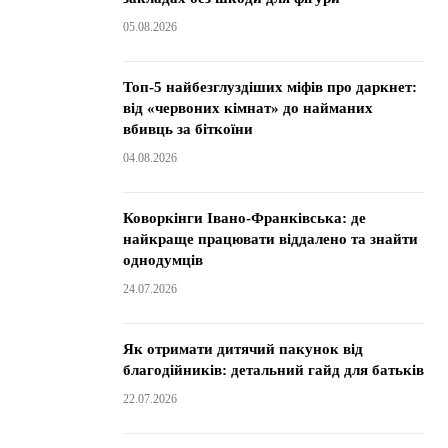
05.08.2026
Топ-5 найбезглуздіших міфів про даркнет:
від «червоних кімнат» до найманих
вбивць за біткоїни
04.08.2026
Коворкінги Івано-Франківська: де
найкраще працювати віддалено та знайти
однодумців
24.07.2026
Як отримати дитячий пакунок від
благодійників: детальний гайд для батьків
22.07.2026