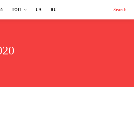
ий
ТОП
UA
RU
Search
020