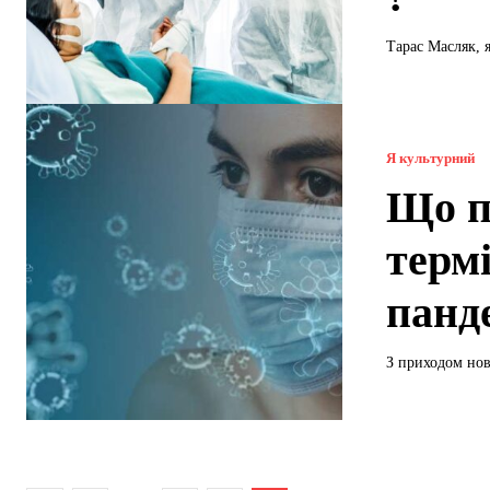
Тарас Масляк, я
Я культурний
Що п
термі
панд
З приходом ново