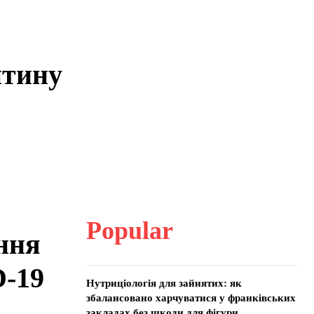
нтину
Popular
ння
D-19
Нутриціологія для зайнятих: як
збалансовано харчуватися у франківських
закладах без шкоди для фігури