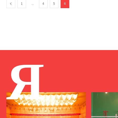
...
1
4
5
6
Я