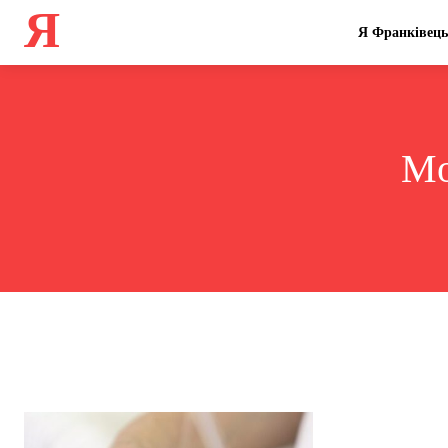
Я
Я Франківець
Mo