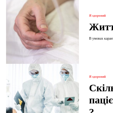
Я здоровий
Житт
В умовах карант
Я здоровий
Скіл
паці
?