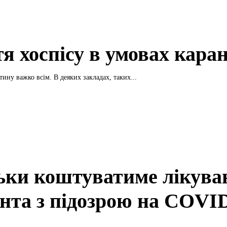
я хоспісу в умовах кара
ину важко всім. В деяких закладах, таких...
ьки коштуватиме лікува
єнта з підозрою на COVI