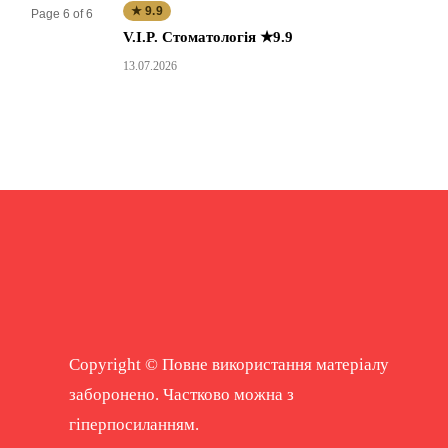
★ 9.9
Page 6 of 6
V.I.P. Стоматологія ★9.9
13.07.2026
Copyright © Повне використання матеріалу
заборонено. Частково можна з
гіперпосиланням.