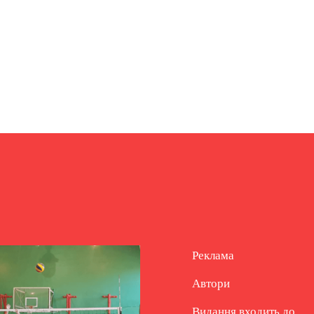
Реклама
Автори
Видання входить до