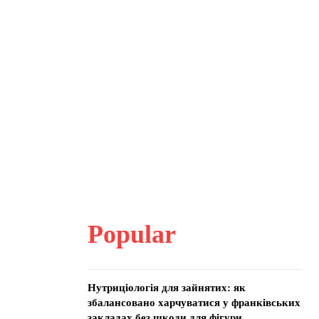
Popular
Нутриціологія для зайнятих: як
збалансовано харчуватися у франківських
закладах без шкоди для фігури