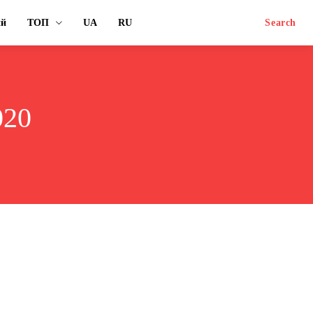
ий
ТОП
UA
RU
Search
020