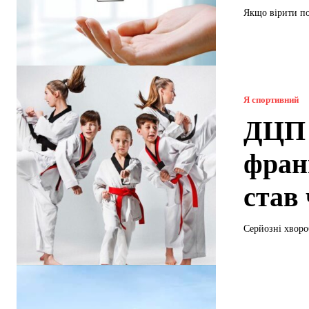
Якщо вірити по
Я спортивний
ДЦП 
фран
став
Серйозні хворо