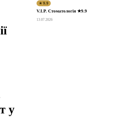
★ 9.9
V.I.P. Стоматологія ★9.9
13.07.2026
ії
в
т у