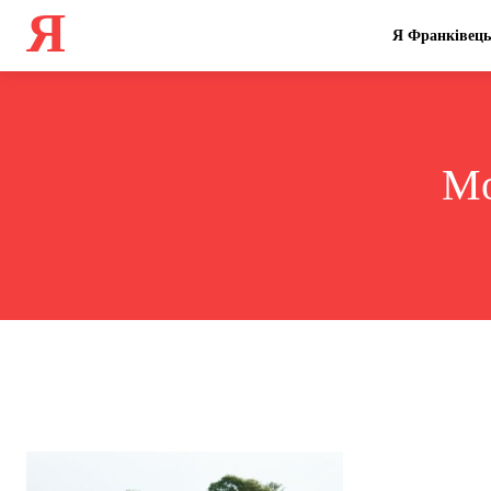
Я
Я Франківець
Mo