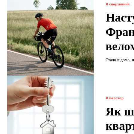
Я спортивний
Наст
Фран
вело
Стало відомо, щ
Я новатор
Як ш
квар