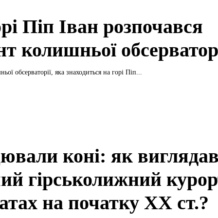
орі Піп Іван розпочався
нт колишньої обсерватор
ньої обсерваторії, яка знаходиться на горі Піп...
ювали коні: як вигляда
ий гірськолижний курор
атах на початку ХХ ст.?