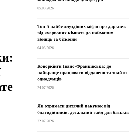
05.08.2026
Топ-5 найбезглуздіших міфів про даркнет:
від «червоних кімнат» до найманих
вбивць за біткоїни
04.08.2026
ки:
Коворкінги Івано-Франківська: де
П
найкраще працювати віддалено та знайти
однодумців
ате
24.07.2026
Як отримати дитячий пакунок від
благодійників: детальний гайд для батьків
22.07.2026