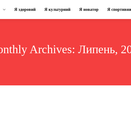
Я здоровий
Я культурний
Я новатор
Я спортивн
nthly Archives: Липень, 2