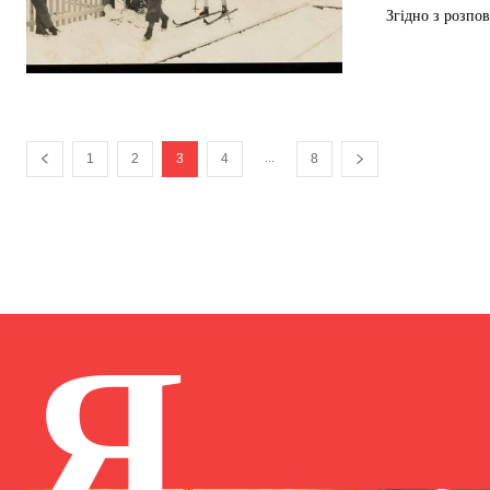
Згідно з розпо
...
1
2
3
4
8
Я