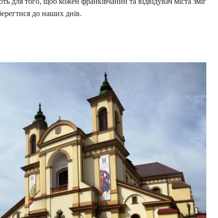
ть для того, щоб кожен франківчанин та відвідувач міста зміг
берегтися до наших днів.