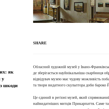
SHARE
Обласний художній музей у Івано-Франківську
их: як
де зберігається науйнікальніша скарбниця об
 у
відвідувач музею має чудову можливість по
ез шкоди
та твори видатного скульптора доби бароко 
Це єдиний в регіоні музей, який спрямовани
найвидатніших митців Прикарпаття. Саме та