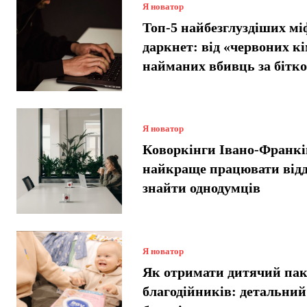
Я новатор
Топ-5 найбезглуздіших мі
даркнет: від «червоних кі
найманих вбивць за бітко
Я новатор
Коворкінги Івано-Франкі
найкраще працювати відд
знайти однодумців
Я новатор
Як отримати дитячий пак
благодійників: детальний