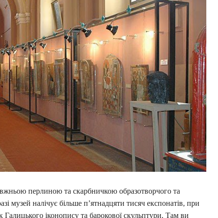
вжньою перлиною та скарбничкою образотворчого та
азі музей налічує більше п’ятнадцяти тисяч експонатів, при
 Галицького іконопису та барокової скульптури. Там ви