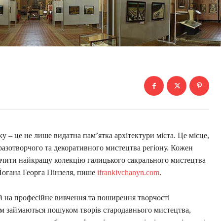
 – це не лише видатна пам’ятка архітектури міста. Це місце,
разотворчого та декоративного мистецтва регіону. Кожен
бачити найкращу колекцію галицького сакрального мистецтва
Йогана Георга Пінзеля, пише
ifrankivchanyn.com
.
й на професійне вивчення та поширення творчості
м займаються пошуком творів стародавнього мистецтва,