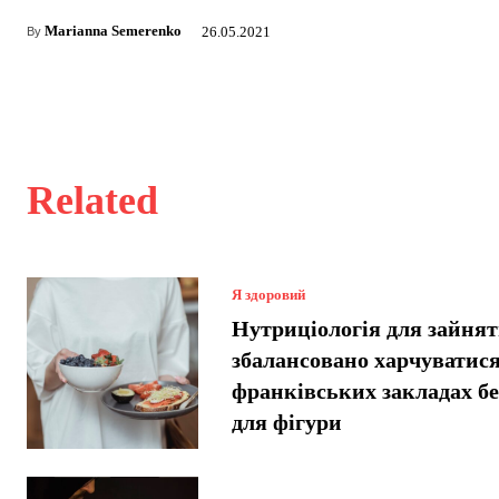
Marianna Semerenko
26.05.2021
By
Related
Я здоровий
Нутриціологія для зайнят
збалансовано харчуватися
франківських закладах б
для фігури