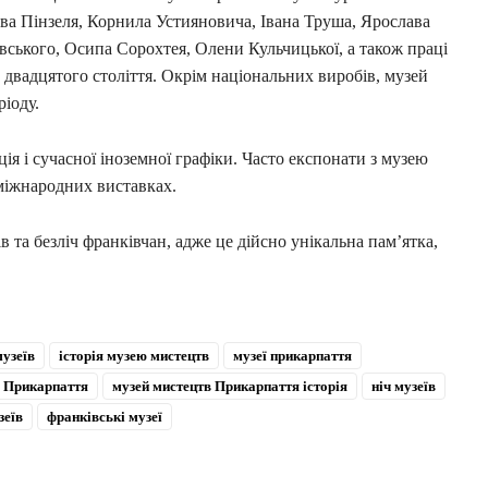
ва Пінзеля, Корнила Устияновича, Івана Труша, Ярослава
ського, Осипа Сорохтея, Олени Кульчицької, а також праці
 двадцятого століття. Окрім національних виробів, музей
ріоду.
ція і сучасної іноземної графіки. Часто експонати з музею
міжнародних виставках.
в та безліч франківчан, адже це дійсно унікальна пам’ятка,
узеїв
історія музею мистецтв
музеї прикарпаття
в Прикарпаття
музей мистецтв Прикарпаття історія
ніч музеїв
зеїв
франківські музеї