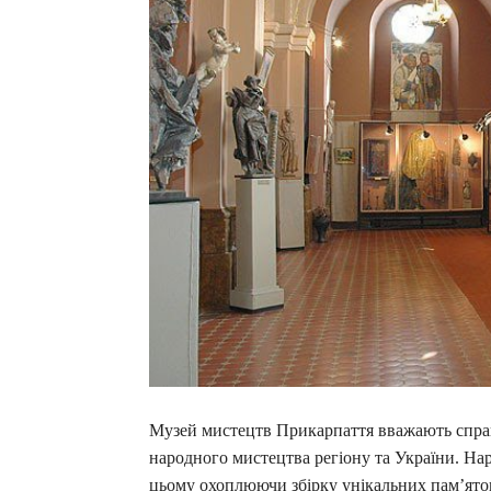
Музей мистецтв Прикарпаття вважають спра
народного мистецтва регіону та України. Нар
цьому охоплюючи збірку унікальних пам’яток