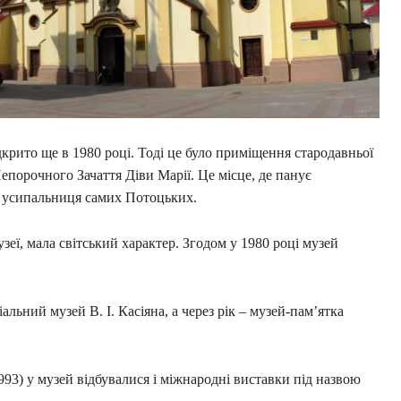
крито ще в 1980 році. Тоді це було приміщення стародавньої
епорочного Зачаття Діви Марії. Це місце, де панує
– усипальниця самих Потоцьких.
зеї, мала світський характер. Згодом у 1980 році музей
льний музей В. І. Касіяна, а через рік – музей-пам’ятка
993) у музей відбувалися і міжнародні виставки під назвою