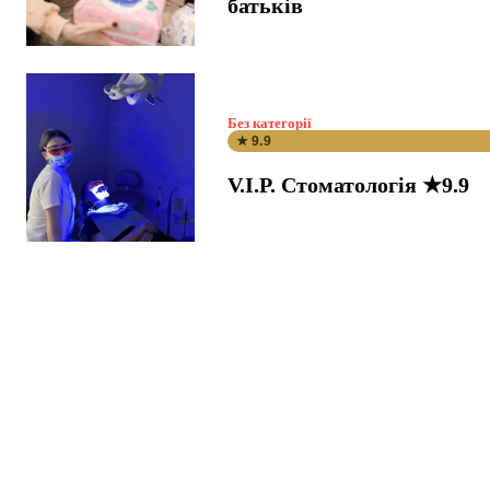
батьків
Без категорії
★ 9.9
V.I.P. Стоматологія ★9.9