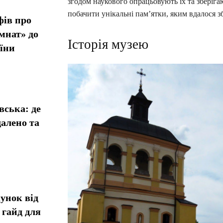
згодом наукового опрацьовують їх та зберігаю
побачити унікальні пам’ятки, яким вдалося з
фів про
мнат» до
Історія музею
їни
вська: де
алено та
унок від
 гайд для