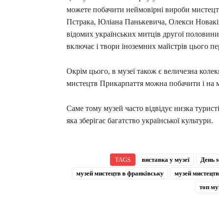
можете побачити неймовірні вироби мистецт
Пстрака, Юліана Панькевича, Олекси Новаків
відомих українських митців другої половини
включає і твори іноземних майстрів цього пе
Окрім цього, в музеї також є величезна колек
мистецтв Прикарпаття можна побачити і на 
Саме тому музей часто відвідує низка туристі
яка зберігає багатство української культури.
TAGS
виставка у музеї
День м
музей мистецтв в франківську
музей мистецт
топ му