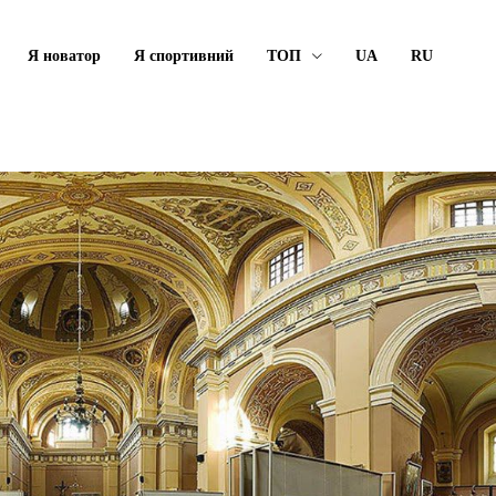
Я новатор
Я спортивний
ТОП
UA
RU