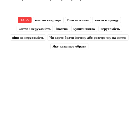
TAGS
власна квартира
Власне житло
житло в оренду
житло і нерухомість
іпотека
купити житло
нерухомість
ціни на нерухомість
Чи варто брати іпотеку або розстрочку на житло
Яку квартиру обрати