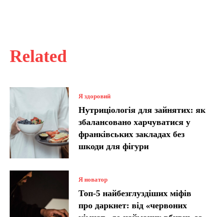
Related
Я здоровий
Нутриціологія для зайнятих: як
збалансовано харчуватися у
франківських закладах без
шкоди для фігури
Я новатор
Топ-5 найбезглуздіших міфів
про даркнет: від «червоних