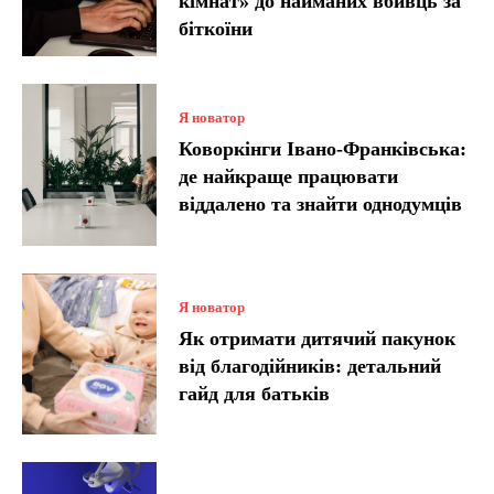
кімнат» до найманих вбивць за
біткоїни
Я новатор
Коворкінги Івано-Франківська:
де найкраще працювати
віддалено та знайти однодумців
Я новатор
Як отримати дитячий пакунок
від благодійників: детальний
гайд для батьків