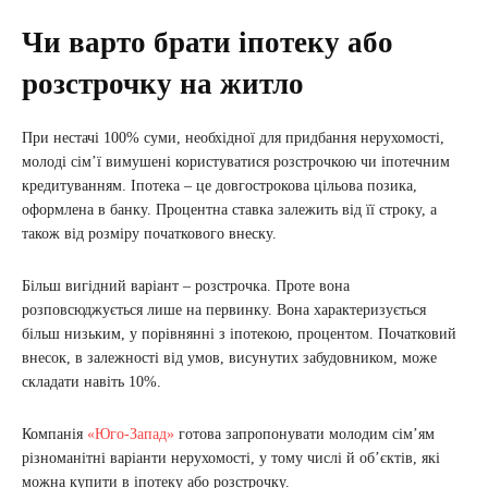
Чи варто брати іпотеку або
розстрочку на житло
При нестачі 100% суми, необхідної для придбання нерухомості,
молоді сім’ї вимушені користуватися розстрочкою чи іпотечним
кредитуванням. Іпотека – це довгострокова цільова позика,
оформлена в банку. Процентна ставка залежить від її строку, а
також від розміру початкового внеску.
Більш вигідний варіант – розстрочка. Проте вона
розповсюджується лише на первинку. Вона характеризується
більш низьким, у порівнянні з іпотекою, процентом. Початковий
внесок, в залежності від умов, висунутих забудовником, може
складати навіть 10%.
Компанія
«Юго-Запад»
готова запропонувати молодим сім’ям
різноманітні варіанти нерухомості, у тому числі й об’єктів, які
можна купити в іпотеку або розстрочку.