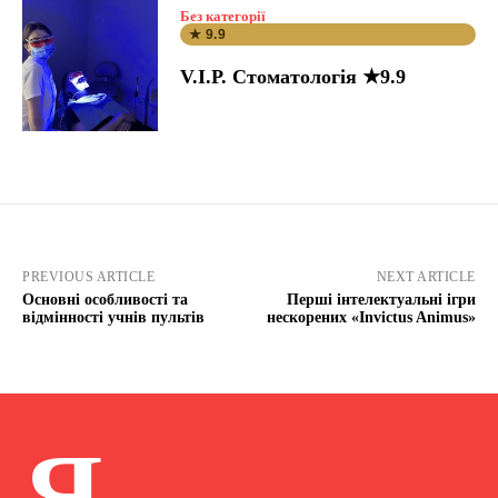
Без категорії
★ 9.9
V.I.P. Стоматологія ★9.9
PREVIOUS ARTICLE
NEXT ARTICLE
Основні особливості та
Перші інтелектуальні ігри
відмінності учнів пультів
нескорених «Invictus Animus»
Я