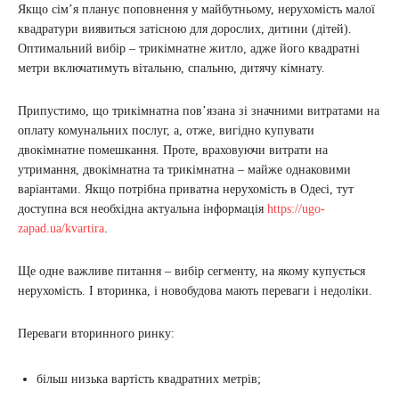
Якщо сім’я планує поповнення у майбутньому, нерухомість малої
квадратури виявиться затісною для дорослих, дитини (дітей).
Оптимальний вибір – трикімнатне житло, адже його квадратні
метри включатимуть вітальню, спальню, дитячу кімнату.
Припустимо, що трикімнатна пов’язана зі значними витратами на
оплату комунальних послуг, а, отже, вигідно купувати
двокімнатне помешкання. Проте, враховуючи витрати на
утримання, двокімнатна та трикімнатна – майже однаковими
варіантами. Якщо потрібна приватна нерухомість в Одесі, тут
доступна вся необхідна актуальна інформація
https://ugo-
zapad.ua/kvartira
.
Ще одне важливе питання – вибір сегменту, на якому купується
нерухомість. І вторинка, і новобудова мають переваги і недоліки.
Переваги вторинного ринку:
більш низька вартість квадратних метрів;