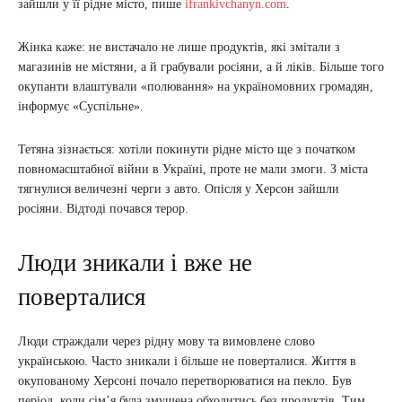
зайшли у її рідне місто, пише
ifrankivchanyn.com
.
Жінка каже: не вистачало не лише продуктів, які змітали з
магазинів не містяни, а й грабували росіяни, а й ліків. Більше того
окупанти влаштували «полювання» на україномовних громадян,
інформує «Суспільне».
Тетяна зізнається: хотіли покинути рідне місто ще з початком
повномасштабної війни в Україні, проте не мали змоги. З міста
тягнулися величезні черги з авто. Опісля у Херсон зайшли
росіяни. Відтоді почався терор.
Люди зникали і вже не
поверталися
Люди страждали через рідну мову та вимовлене слово
українською. Часто зникали і більше не поверталися. Життя в
окупованому Херсоні почало перетворюватися на пекло. Був
період, коли сім’я була змушена обходитись без продуктів. Тим