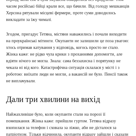
часом російські бійці крали все, що бачили. Від голоду мешканців
Херсона рятували місцеві фермери, проте суми доводилось
викладати за їжу чималі.
Згодом, пригадує Тетяна, містяни наважились і почали виходити
на проукраїнські мітинги. Окупанти не залишили це поза увагою:
хтось отримав катування у відповідь, когось просто не стало.
Жінка каже: не рідко чула крики з проханнями допомогти, але
вдіяти нічого не могла. Знала: сама беззахисна і порятунку не
чекала ні від кого. Катастрофічна ситуація склалася у місті і з
роботою: виїхати люди не могли, а вакансій не було. Пенсії також
не виплачували.
Дали три хвилини на вихід
Найжахливіше було, коли окупанти стали на порозі її
помешкання. Жінка каже: прийшли гуртом. Тетяна відразу
вхопилася за телефон і сховала за ліжко, аби не дісталося за
патріотизм. Тільки відчинила, окупанти відразу зайшли і сказали