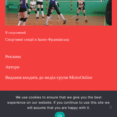
Я спортивний
Спортивні секції в Івано-Франківську
Реклама
Автори
Видання входить до медіа-групи
MistoOnline
Copyright © Повне використання матеріалу
We use cookies to ensure that we give you the best
experience on our website. If you continue to use this site we
заборонено. Частково можна з гіперпосиланням.
will assume that you are happy with it.
Ok