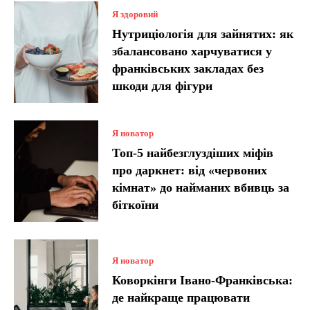
Я здоровий
Нутриціологія для зайнятих: як
збалансовано харчуватися у
франківських закладах без
шкоди для фігури
Я новатор
Топ-5 найбезглуздіших міфів
про даркнет: від «червоних
кімнат» до найманих вбивць за
біткоїни
Я новатор
Коворкінги Івано-Франківська:
де найкраще працювати