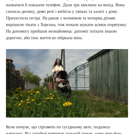
назватися й показати телефон. Дали три хвилини на вихід. Вона
схопила дитину, деякі речі і вибігла у тапках та халаті з дому.
Прихистила сестра. На ранок з чоловіком та чотирма дітьми
вирішили тікати з Херсона, тож почали шукати шляхи порятунку.
На допомогу прийшов незнайомець: допоміг поїхати іншою
дорогою, аби їхнє життя не обірвала міна.
Коли почули, що стріляють по сусідньому авто, подались
навтьоки. Від загибелі врятував сильний туман, адже авто було