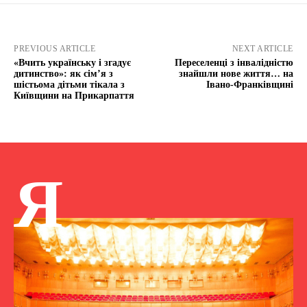
PREVIOUS ARTICLE
NEXT ARTICLE
«Вчить українську і згадує
Переселенці з інвалідністю
дитинство»: як сім’я з
знайшли нове життя… на
шістьома дітьми тікала з
Івано-Франківщині
Київщини на Прикарпаття
Я