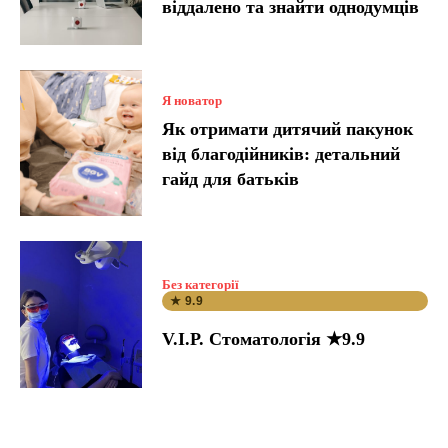
віддалено та знайти однодумців
Я новатор
Як отримати дитячий пакунок
від благодійників: детальний
гайд для батьків
Без категорії
★ 9.9
V.I.P. Стоматологія ★9.9