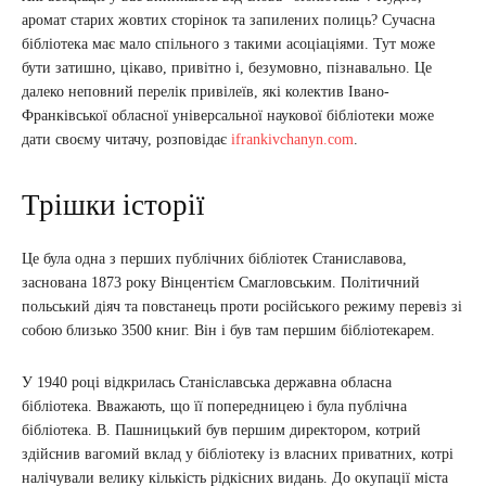
аромат старих жовтих сторінок та запилених полиць? Сучасна
бібліотека має мало спільного з такими асоціаціями. Тут може
бути затишно, цікаво, привітно і, безумовно, пізнавально. Це
далеко неповний перелік привілеїв, які колектив Івано-
Франківської обласної універсальної наукової бібліотеки може
дати своєму читачу, розповідає
ifrankivchanyn.com
.
Трішки історії
Це була одна з перших публічних бібліотек Станиславова,
заснована 1873 року Вінцентієм Смагловським. Політичний
польський діяч та повстанець проти російського режиму перевіз зі
собою близько 3500 книг. Він і був там першим бібліотекарем.
У 1940 році відкрилась Станіславська державна обласна
бібліотека. Вважають, що її попередницею і була публічна
бібліотека. В. Пашницький був першим директором, котрий
здійснив вагомий вклад у бібліотеку із власних приватних, котрі
налічували велику кількість рідкісних видань. До окупації міста