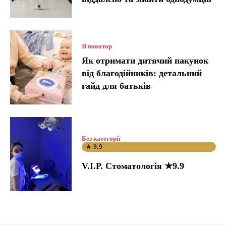
Я новатор
Як отримати дитячий пакунок
від благодійників: детальний
гайд для батьків
Без категорії
★ 9.9
V.I.P. Стоматологія ★9.9