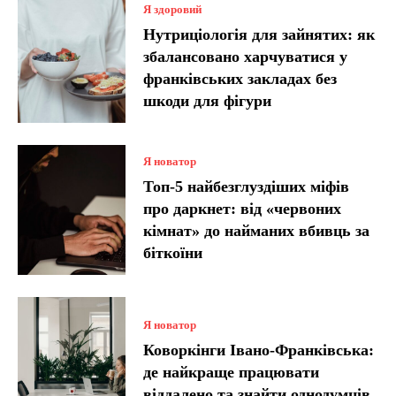
Я здоровий
Нутриціологія для зайнятих: як
збалансовано харчуватися у
франківських закладах без
шкоди для фігури
Я новатор
Топ-5 найбезглуздіших міфів
про даркнет: від «червоних
кімнат» до найманих вбивць за
біткоїни
Я новатор
Коворкінги Івано-Франківська:
де найкраще працювати
віддалено та знайти однодумців