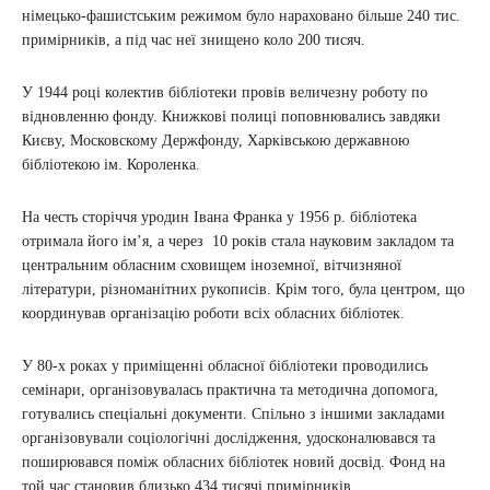
німецько-фашистським режимом було нараховано більше 240 тис.
примірників, а під час неї знищено коло 200 тисяч.
У 1944 році колектив бібліотеки провів величезну роботу по
відновленню фонду. Книжкові полиці поповнювались завдяки
Києву, Московскому Держфонду, Харківською державною
бібліотекою ім. Короленка.
На честь сторіччя уродин Івана Франка у 1956 р. бібліотека
отримала його ім’я, а через 10 років стала науковим закладом та
центральним обласним сховищем іноземної, вітчизняної
літератури, різноманітних рукописів. Крім того, була центром, що
координував організацію роботи всіх обласних бібліотек.
У 80-х роках у приміщенні обласної бібліотеки проводились
семінари, організовувалась практична та методична допомога,
готувались спеціальні документи. Спільно з іншими закладами
організовували соціологічні дослідження, удосконалювався та
поширювався поміж обласних бібліотек новий досвід. Фонд на
той час становив близько 434 тисячі примірників.