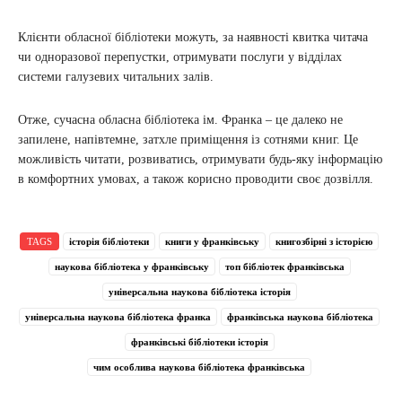
Клієнти обласної бібліотеки можуть, за наявності квитка читача
чи одноразової перепустки, отримувати послуги у відділах
системи галузевих читальних залів.
Отже, сучасна обласна бібліотека ім. Франка – це далеко не
запилене, напівтемне, затхле приміщення із сотнями книг. Це
можливість читати, розвиватись, отримувати будь-яку інформацію
в комфортних умовах, а також корисно проводити своє дозвілля.
TAGS
історія бібліотеки
книги у франківську
книгозбірні з історією
наукова бібліотека у франківську
топ бібліотек франківська
універсальна наукова бібліотека історія
універсальна наукова бібліотека франка
франківська наукова бібліотека
франківські бібліотеки історія
чим особлива наукова бібліотека франківська