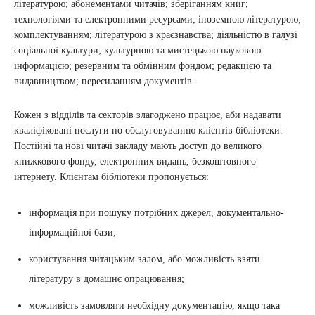
літературою; абонементами читачів; зберіганням книг;
технологіями та електронними ресурсами; іноземною літературою;
комплектуванням; літературою з краєзнавства; діяльністю в галузі
соціальної культури; культурною та мистецькою науковою
інформацією; резервним та обмінним фондом; редакцією та
видавництвом; пересиланням документів.
Кожен з відділів та секторів злагоджено працює, аби надавати
кваліфіковані послуги по обслуговуванню клієнтів бібліотеки.
Постійні та нові читачі закладу мають доступ до великого
книжкового фонду, електронних видань, безкоштовного
інтернету. Клієнтам бібліотеки пропонується:
інформація при пошуку потрібних джерел, документально-
інформаційної бази;
користування читацьким залом, або можливість взяти
літературу в домашнє опрацювання;
можливість замовляти необхідну документацію, якщо така