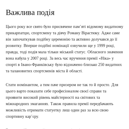
Важлива подія
Цього року все свято було присвячене пам’яті відомому видатному
прикарпатцю, спортсмену та діячу Роману Вірастюку. Адже саме
він започаткував подібну церемонію та активно долучався до її
розвитку. Вперше подібні номінації озвучили ще у 1999 році,
правда, тоді подія мала тільки міський статус. Обласного значення
вона набула у 2007 році. За весь час вручення премії «Ніка» у
спорті в Івано-Франківську було відзначено близько 250 видатних
та талановитих спортсменів міста й області.
Стати номінантом, а тим паче призером не так то й просто. Для
цього варто показати себе професіоналом своєї справи та
проявити високий рівень майстерності на світових та
міжнародних змаганнях. Також правила премії передбачають
можливість отримати статуетку лиш один раз за всю свою
спортивну кар’єру.