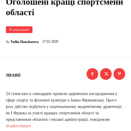
Оголошені кращі спортсмени
області
Я спортивний
27.01.2020
Yuliia Honcharova
By
SHARE
24 січня вже в сімнадцяте провели церемонію нагородження у
сфері спорту та фізичної культури в Івано-Франківську. Цього
разу дійство відбулося у національному академічному драмтеатрі
ім.І.Франка за участі кращих спортсменів області та
представників обласної і міської адміністрації, повідомляє
ifrankivchanyn
.