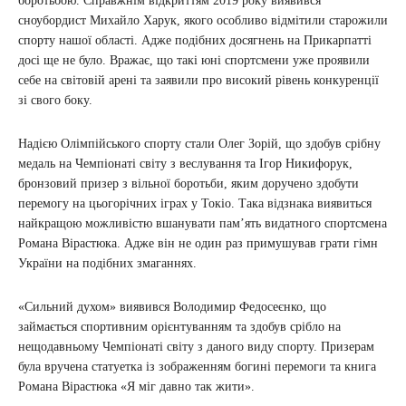
боротьбою. Справжнім відкриттям 2019 року виявився
сноубордист Михайло Харук, якого особливо відмітили старожили
спорту нашої області. Адже подібних досягнень на Прикарпатті
досі ще не було. Вражає, що такі юні спортсмени уже проявили
себе на світовій арені та заявили про високий рівень конкуренції
зі свого боку.
Надією Олімпійського спорту стали Олег Зорій, що здобув срібну
медаль на Чемпіонаті світу з веслування та Ігор Никифорук,
бронзовий призер з вільної боротьби, яким доручено здобути
перемогу на цьогорічних іграх у Токіо. Така відзнака виявиться
найкращою можливістю вшанувати пам’ять видатного спортсмена
Романа Вірастюка. Адже він не один раз примушував грати гімн
України на подібних змаганнях.
«Сильний духом» виявився Володимир Федосеєнко, що
займається спортивним орієнтуванням та здобув срібло на
нещодавньому Чемпіонаті світу з даного виду спорту. Призерам
була вручена статуетка із зображенням богині перемоги та книга
Романа Вірастюка «Я міг давно так жити».