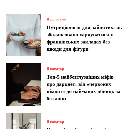
Я здоровий
Нутриціологія для зайнятих: як
збалансовано харчуватися у
франківських закладах без
шкоди для фігури
Я новатор
Топ-5 найбезглуздіших міфів
про даркнет: від «червоних
кімнат» до найманих вбивць за
біткоїни
Я новатор