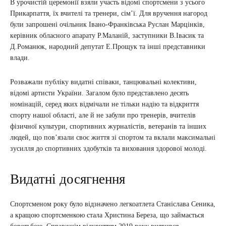
В урочистій церемонії взяли участь відомі спортсмени з усього
Прикарпаття, їх вчителі та тренери, сім’ї. Для вручення нагород
були запрошені очільник Івано-Франківська Руслан Марцінків,
керівник обласного апарату Р.Маланій, заступники В.Івасик та
Д.Романюк, народний депутат Е.Прощук та інші представники
влади.
Розважали публіку видатні співаки, танцювальні колективи,
відомі артисти України. Загалом було представлено десять
номінацій, серед яких відмічали не тільки надію та відкриття
спорту нашої області, але й не забули про тренерів, вчителів
фізичної культури, спортивних журналістів, ветеранів та інших
людей, що пов’язали своє життя зі спортом та вклали максимальні
зусилля до спортивних здобутків та виховання здорової молоді.
Видатні досягнення
Спортсменом року було відзначено легкоатлета Станіслава Сеника,
а кращою спортсменкою стала Христина Береза, що займається