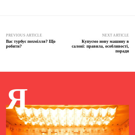
PREVIOUS ARTICLE
NEXT ARTICLE
Вас турбує похмілля? Що
Купуємо нову машину в
робити?
салоні: правила, особливості,
поради
Я