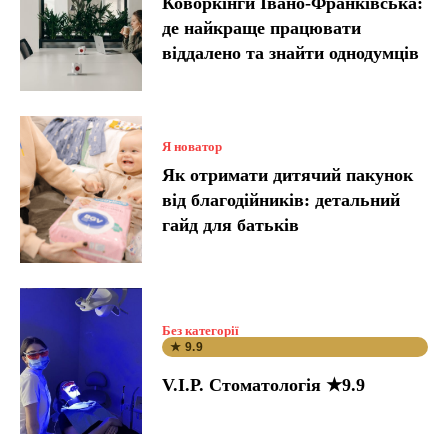
Коворкінги Івано-Франківська:
де найкраще працювати
віддалено та знайти однодумців
Я новатор
Як отримати дитячий пакунок
від благодійників: детальний
гайд для батьків
Без категорії
★ 9.9
V.I.P. Стоматологія ★9.9