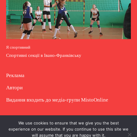
Я спортивний
Спортивні секції в Івано-Франківську
Реклама
Автори
Видання входить до медіа-групи
MistoOnline
Copyright © Повне використання матеріалу
We use cookies to ensure that we give you the best
experience on our website. If you continue to use this site we
заборонено. Частково можна з гіперпосиланням.
will assume that you are happy with it.