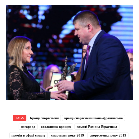
TAGS
Кращі спортсмени
кращі спортсмени івано-франківська
нагорода
оголошено кращих
памяті Романа Вірастюка
премія в сфері спорту
спортсмен року 2019
спортсменка року 2019