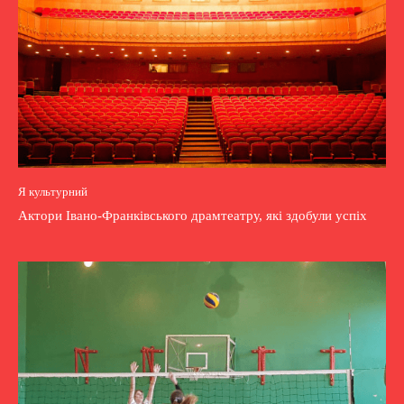
Я культурний
Актори Івано-Франківського драмтеатру, які здобули успіх