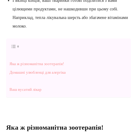
І вкінці кінців, ваші тваринки готові поділитися з вами
цілющими продуктами, не нашкодивши при цьому собі.
Наприклад, тепла лікувальна шерсть або збагачене вітамінами
молоко.
Яка ж різноманітна зоотерапія!
Домашні улюбленці для алергіка
Ваш вусатий лікар
Яка ж різноманітна зоотерапія!