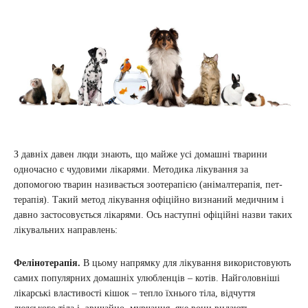
З давніх давен люди знають, що майже усі домашні тварини
одночасно є чудовими лікарями. Методика лікування за
допомогою тварин називається зоотерапією (анімалтерапія, пет-
терапія). Такий метод лікування офіційно визнаний медичним і
давно застосовується лікарями. Ось наступні офіційні назви таких
лікувальних направлень:
Фелінотерапія.
В цьому напрямку для лікування використовують
самих популярних домашніх улюбленців – котів. Найголовніші
лікарські властивості кішок – тепло їхнього тіла, відчуття