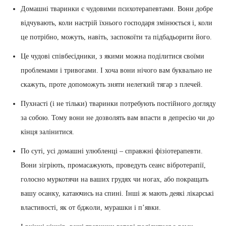
Домашні тваринки є чудовими психотерапевтами. Вони добре
відчувають, коли настрій їхнього господаря змінюється і, коли
це потрібно, можуть, навіть, заспокоїти та підбадьорити його.
Це чудові співбесідники, з якими можна поділитися своїми
проблемами і тривогами. І хоча вони нічого вам буквально не
скажуть, проте допоможуть зняти нелегкий тягар з плечей.
Пухнасті (і не тільки) тваринки потребують постійного догляду
за собою. Тому вони не дозволять вам впасти в депресію чи до
кінця залінитися.
По суті, усі домашні улюбленці – справжні фізіотерапевти.
Вони зігріють, промасажують, проведуть сеанс вібротерапії,
голосно муркотячи на ваших грудях чи ногах, або покращать
вашу осанку, катаючись на спині. Інші ж мають деякі лікарські
властивості, як от бджоли, мурашки і п’явки.