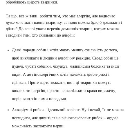
обробляють шерсть тваринки.
Та що, все ж таки, робити тим, хто має алергію, але водночас
дуже хоче мати вдома тваринку, за якою можна було б доглядати і
дбати? До вашої уваги перелік домашніх тварин, котрих можна
заводити тим, хто схильний до алергії:
Деякі породи собак і котів мають меншу схильність до того,
щоб викликати в людини алергічну реакцію. Серед собак це:
пуделі, чубаті собачки, чіхуахуа, мальтійська болонка та інші
види. А до гіпоалергічних котів належать девон-рексі і
сфінкси. Проте варто зважати, що і ці тваринки можуть
викликати алергію, просто не настільки яскраво виражену,
порівняно з іншими породами.
Акваріумні рибки – ідеальний варіант. Ну і нехай, їх не можна
погладити, але дивитися на різнокольорових рибок – чудова
можливість заспокоїти нерви.