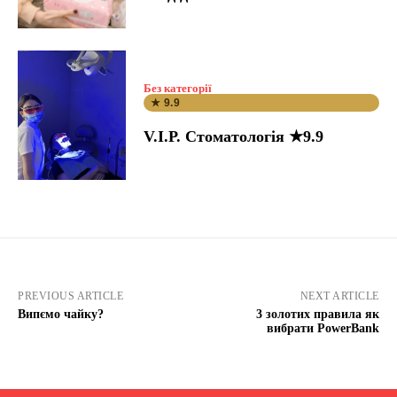
Без категорії
★ 9.9
V.I.P. Стоматологія ★9.9
PREVIOUS ARTICLE
NEXT ARTICLE
Випємо чайку?
3 золотих правила як
вибрати PowerBank