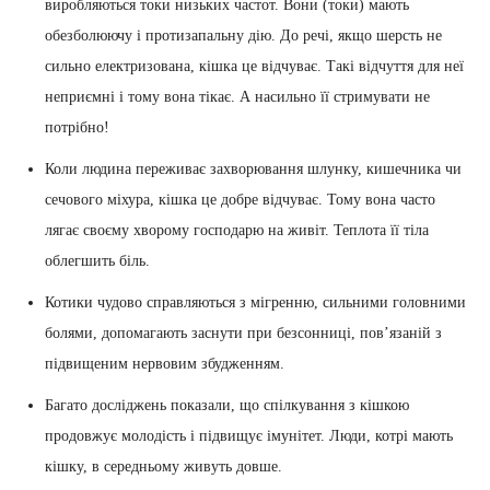
виробляються токи низьких частот. Вони (токи) мають
обезболюючу і протизапальну дію. До речі, якщо шерсть не
сильно електризована, кішка це відчуває. Такі відчуття для неї
неприємні і тому вона тікає. А насильно її стримувати не
потрібно!
Коли людина переживає захворювання шлунку, кишечника чи
сечового міхура, кішка це добре відчуває. Тому вона часто
лягає своєму хворому господарю на живіт. Теплота її тіла
облегшить біль.
Котики чудово справляються з мігренню, сильними головними
болями, допомагають заснути при безсонниці, пов’язаній з
підвищеним нервовим збудженням.
Багато досліджень показали, що спілкування з кішкою
продовжує молодість і підвищує імунітет. Люди, котрі мають
кішку, в середньому живуть довше.