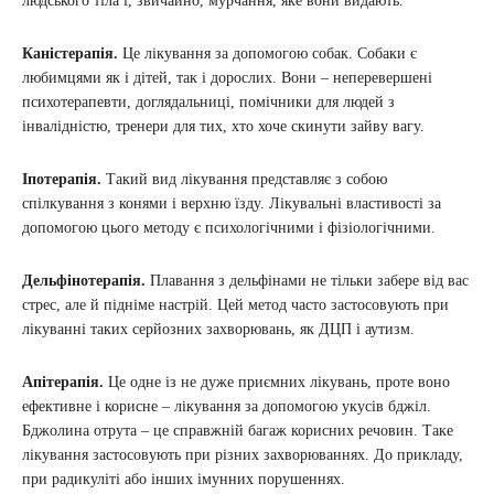
людського тіла і, звичайно, мурчання, яке вони видають.
Каністерапія.
Це лікування за допомогою собак. Собаки є
любимцями як і дітей, так і дорослих. Вони – неперевершені
психотерапевти, доглядальниці, помічники для людей з
інвалідністю, тренери для тих, хто хоче скинути зайву вагу.
Іпотерапія.
Такий вид лікування представляє з собою
спілкування з конями і верхню їзду. Лікувальні властивості за
допомогою цього методу є психологічними і фізіологічними.
Дельфінотерапія.
Плавання з дельфінами не тільки забере від вас
стрес, але й підніме настрій. Цей метод часто застосовують при
лікуванні таких серйозних захворювань, як ДЦП і аутизм.
Апітерапія.
Це одне із не дуже приємних лікувань, проте воно
ефективне і корисне – лікування за допомогою укусів бджіл.
Бджолина отрута – це справжній багаж корисних речовин. Таке
лікування застосовують при різних захворюваннях. До прикладу,
при радикуліті або інших імунних порушеннях.