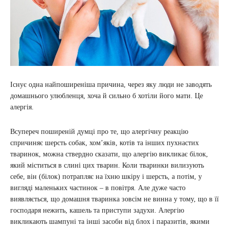
Існує одна найпоширеніша причина, через яку люди не заводять
домашнього улюбленця, хоча й сильно б хотіли його мати. Це
алергія.
Всупереч поширеній думці про те, що алергічну реакцію
спричиняє шерсть собак, хом’яків, котів та інших пухнастих
тваринок, можна ствердно сказати, що алергію викликає білок,
який міститься в слині цих тварин. Коли тваринки вилизують
себе, він (білок) потрапляє на їхню шкіру і шерсть, а потім, у
вигляді маленьких частинок – в повітря. Але дуже часто
виявляється, що домашня тваринка зовсім не винна у тому, що в її
господаря нежить, кашель та приступи задухи. Алергію
викликають шампуні та інші засоби від блох і паразитів, якими