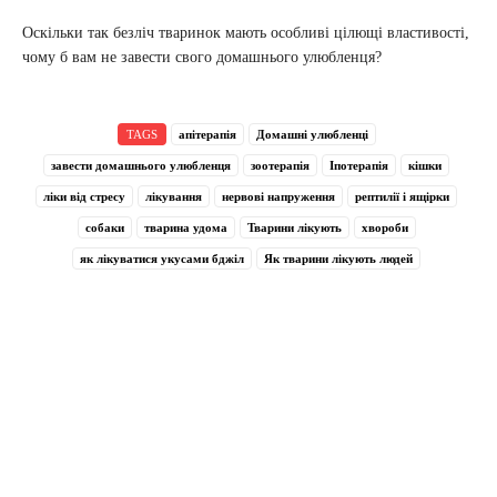
Оскільки так безліч тваринок мають особливі цілющі властивості,
чому б вам не завести свого домашнього улюбленця?
TAGS
апітерапія
Домашні улюбленці
завести домашнього улюбленця
зоотерапія
Іпотерапія
кішки
ліки від стресу
лікування
нервові напруження
рептилії і ящірки
собаки
тварина удома
Тварини лікують
хвороби
як лікуватися укусами бджіл
Як тварини лікують людей