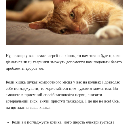
Ну, а якщо у вас немає алергії на кішок, то вам точно буде цікаво
дізнатися як ці тваринки зможуть допомогти вам подолати багато
проблем зі здоров’ям.
Коли кішка шукає комфортного місця у вас на колінах і дозволяє
себе погладжувати, то користайтеся цим чудовим моментом. Ви
зможете в приємний спосіб заспокоїти нерви, знизити
артеріальний тиск, зняти приступ тахікардії. І це ще не все! Ось,
на що здатна ваша кішка:
Коли ви погладжуєте котика, його шерсть електризується і