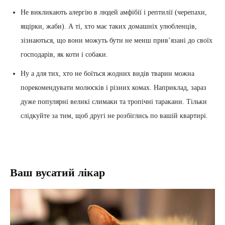
Не викликають алергію в людей амфібії і рептилії (черепахи,
ящірки, жаби). А ті, хто має таких домашніх улюбленців,
зізнаються, що вони можуть бути не менш прив’язані до своїх
господарів, як коти і собаки.
Ну а для тих, хто не боїться жодних видів тварин можна
порекомендувати молюсків і різних комах. Наприклад, зараз
дуже популярні великі слимаки та тропічні таракани. Тільки
слідкуйте за тим, щоб другі не розбіглись по вашій квартирі.
Ваш вусатий лікар