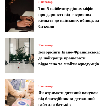
Я новатор
Топ-5 найбезглуздіших міфів
про даркнет: від «червоних
кімнат» до найманих вбивць за
біткоїни
Я новатор
Коворкінги Івано-Франківська:
де найкраще працювати
віддалено та знайти однодумців
Я новатор
Як отримати дитячий пакунок
від благодійників: детальний
гайд для батьків