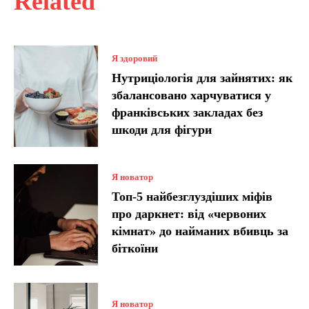
Related
Я здоровий
Нутриціологія для зайнятих: як
збалансовано харчуватися у
франківських закладах без
шкоди для фігури
Я новатор
Топ-5 найбезглуздіших міфів
про даркнет: від «червоних
кімнат» до найманих вбивць за
біткоїни
Я новатор