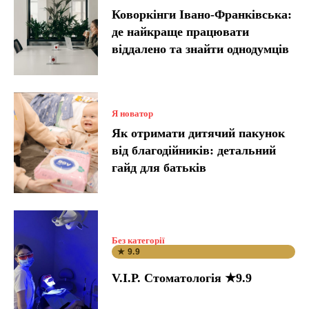
Коворкінги Івано-Франківська:
де найкраще працювати
віддалено та знайти однодумців
Я новатор
Як отримати дитячий пакунок
від благодійників: детальний
гайд для батьків
Без категорії
★ 9.9
V.I.P. Стоматологія ★9.9