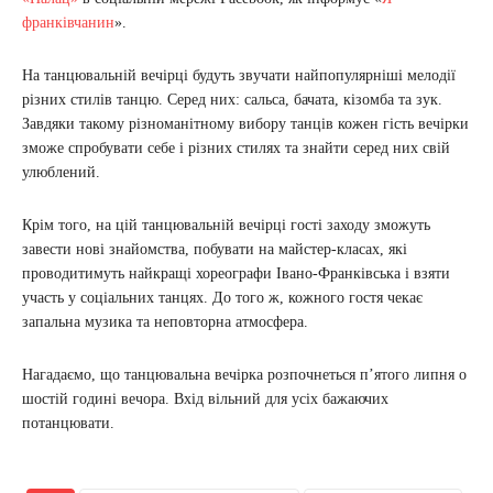
франківчанин
».
На танцювальній вечірці будуть звучати найпопулярніші мелодії
різних стилів танцю. Серед них: сальса, бачата, кізомба та зук.
Завдяки такому різноманітному вибору танців кожен гість вечірки
зможе спробувати себе і різних стилях та знайти серед них свій
улюблений.
Крім того, на цій танцювальній вечірці гості заходу зможуть
завести нові знайомства, побувати на майстер-класах, які
проводитимуть найкращі хореографи Івано-Франківська і взяти
участь у соціальних танцях. До того ж, кожного гостя чекає
запальна музика та неповторна атмосфера.
Нагадаємо, що танцювальна вечірка розпочнеться п’ятого липня о
шостій годині вечора. Вхід вільний для усіх бажаючих
потанцювати.