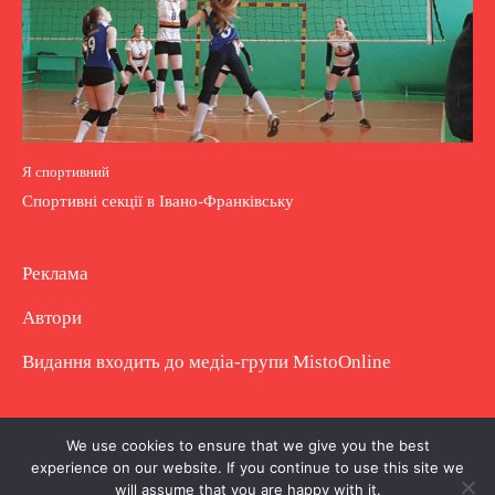
Я спортивний
Спортивні секції в Івано-Франківську
Реклама
Автори
Видання входить до медіа-групи
MistoOnline
Copyright © Повне використання матеріалу
We use cookies to ensure that we give you the best
experience on our website. If you continue to use this site we
заборонено. Частково можна з гіперпосиланням.
will assume that you are happy with it.