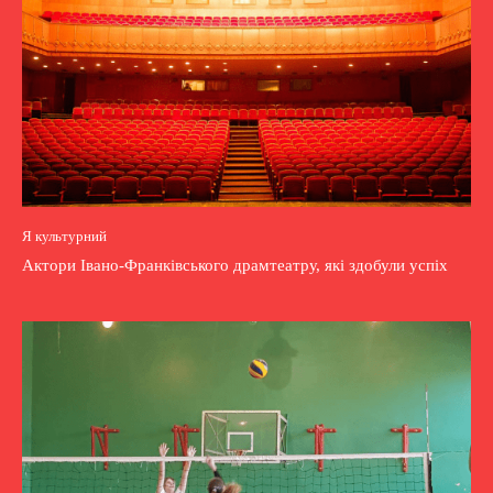
Я культурний
Актори Івано-Франківського драмтеатру, які здобули успіх