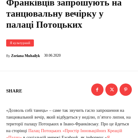
Франківців запрошують на
танцювальну вечірку у
палаці Потоцьких
Я культурний
30.06.2020
Zoriana Muhailyk
By
SHARE
«Дозволь собі танець» – саме так звучить гасло запрошення на
танцювальний вечір, який відбудеться у неділю, п’ятого липня, на
території палацу Потоцьких в Івано-Франківську. Про це йдеться
на сторінці
Палац Потоцьких «Простір Інноваційних Креацій
«Палац»
в соціальній мережі Facebook, як інформує «
Я