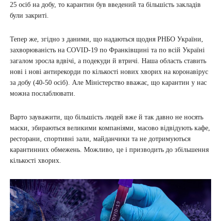
25 осіб на добу, то карантин був введений та більшість закладів
були закриті.
Тепер же, згідно з даними, що надаються щодня РНБО України,
захворюваність на COVID-19 по Франківщині та по всій Україні
загалом зросла вдвічі, а подекуди й втричі. Наша область ставить
нові і нові антирекорди по кількості нових хворих на коронавірус
за добу (40-50 осіб). Але Міністерство вважає, що карантин у нас
можна послаблювати.
Варто зауважити, що більшість людей вже й так давно не носять
маски, збираються великими компаніями, масово відвідують кафе,
ресторани, спортивні зали, майданчики та не дотримуються
карантинних обмежень. Можливо, це і призводить до збільшення
кількості хворих.