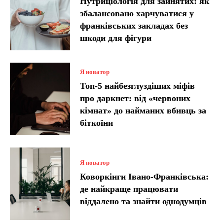
Нутриціологія для зайнятих: як
збалансовано харчуватися у
франківських закладах без
шкоди для фігури
Я новатор
Топ-5 найбезглуздіших міфів
про даркнет: від «червоних
кімнат» до найманих вбивць за
біткоїни
Я новатор
Коворкінги Івано-Франківська:
де найкраще працювати
віддалено та знайти однодумців