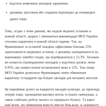
відсоток виявлених випадків зараження;
динаміка зростання або спадання відповідно до попередніх
даних тощо.
Тому, згідно з тими даними, які надали медичні установи в
кожній області, щоразу і змінюються рекомендації МОЗ України
стосовно карантину в кожній області окремо. Так, на
Франківщині за останній тиждень зафіксовано близько 25%
завантаженість медичних установ, а динаміка захворюваності на
коронавірус начебто спадає, що відображається у 23,3%. Загальна
же кількість підтверджених випадків у відсотках досягає лише
9,95%, що значно нижче встановленої межі в 12%. Тож тепер
МОЗ України дозволило Франківщині зняти обмеження
карантину та відкрити ще більше закладів для місцевих жителів.
Це передбачає дозвіл на відкриття закладів культури, до прикладу,
театрів тощо, проведення масових весіль та інших святкувань, а
також стабільну роботу малого та середнього бізнесу. Та варто
пам’ятати, що обмеження можуть ввести будь-коли, в залежності