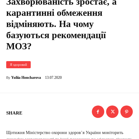
Захворюваність зростає, а
карантинні обмеження
відміняють. На чому
базуються рекомендації
МОЗ?
Я здоровий
13.07.2020
Yuliia Honcharova
By
SHARE
Щотижня Міністерство охорони здоров’я України моніторить