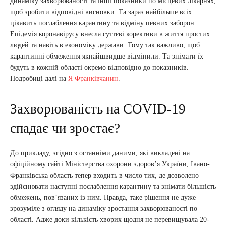
динаміку захворюваності та інші показники по місцевих лікарнях,
щоб зробити відповідні висновки. Та зараз найбільше всіх
цікавить послаблення карантину та відміну певних заборон.
Епідемія коронавірусу внесла суттєві корективи в життя простих
людей та навіть в економіку держави. Тому так важливо, щоб
карантинні обмеження якнайшвидше відмінили. Та знімати їх
будуть в кожній області окремо відповідно до показників.
Подробиці далі на
Я Франківчанин
.
Захворюваність на COVID-19
спадає чи зростає?
До прикладу, згідно з останніми даними, які викладені на
офіційному сайті Міністерства охорони здоров’я України, Івано-
Франківська область тепер входить в число тих, де дозволено
здійснювати наступні послаблення карантину та знімати більшість
обмежень, пов’язаних із ним. Правда, таке рішення не дуже
зрозуміле з огляду на динаміку зростання захворюваності по
області. Адже доки кількість хворих щодня не перевищувала 20-