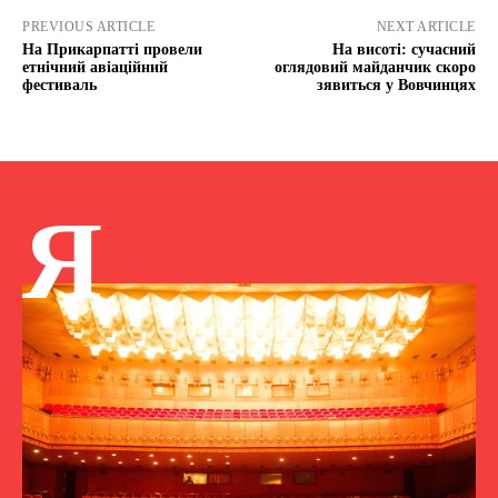
PREVIOUS ARTICLE
NEXT ARTICLE
На Прикарпатті провели
На висоті: сучасний
етнічний авіаційний
оглядовий майданчик скоро
фестиваль
зявиться у Вовчинцях
Я