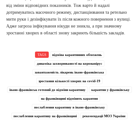
від зміни відповідних показників. Тож варто й надалі
дотримуватись масочного режиму, дистанціювання та ретельно
мити руки і дезінфікувати їх після кожного повернення з вулиці.
Адже загроза інфікування нікуди не зникла, а при значному
зростанні хворих в області знову закриють більшість закладів.
TAGS
відміна карантинних обмежень
динаміка захворюваності на коронавірус
завантаженість лікарень івано-франківська
зростання кількості хворих на covid-19
івано-франківськ готовий до відміни карантину
карантин у франківську
на франківщині відмінять карантин
послаблення карантину в івано-франківську
послаблення карантину на франківщині
рекомендації МОЗ України