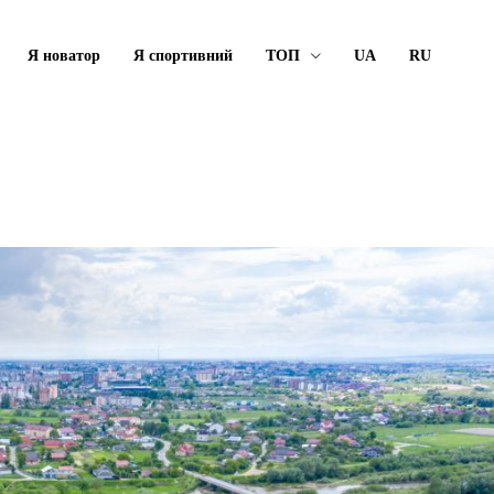
Я новатор
Я спортивний
ТОП
UA
RU