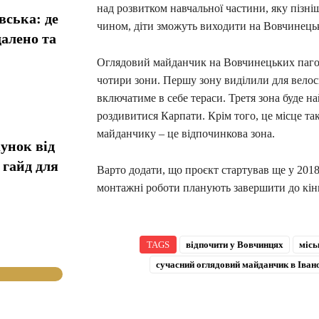
над розвитком навчальної частини, яку пізн
вська: де
чином, діти зможуть виходити на Вовчинецьк
алено та
Оглядовий майданчик на Вовчинецьких пагорб
чотири зони. Першу зону виділили для велос
включатиме в себе тераси. Третя зона буде 
роздивитися Карпати. Крім того, це місце та
майданчику – це відпочинкова зона.
унок від
 гайд для
Варто додати, що проєкт стартував ще у 2018
монтажні роботи планують завершити до кін
TAGS
відпочити у Вовчинцях
місь
сучасний оглядовий майданчик в Іван