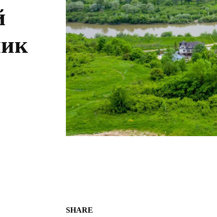
й
чик
SHARE