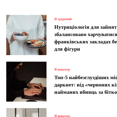
Я здоровий
Нутриціологія для зайнят
збалансовано харчуватися
франківських закладах б
для фігури
Я новатор
Топ-5 найбезглуздіших мі
даркнет: від «червоних кі
найманих вбивць за бітко
Я новатор