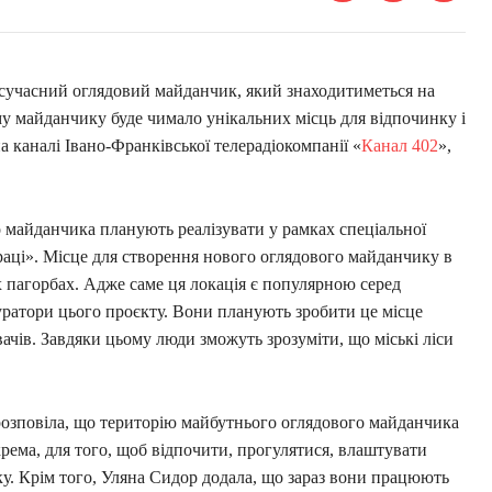
сучасний оглядовий майданчик, який знаходитиметься на
у майданчику буде чимало унікальних місць для відпочинку і
а каналі Івано-Франківської телерадіокомпанії «
Канал 402
»,
 майданчика планують реалізувати у рамках спеціальної
аці». Місце для створення нового оглядового майданчику в
 пагорбах. Адже саме ця локація є популярною серед
куратори цього проєкту. Вони планують зробити це місце
ачів. Завдяки цьому люди зможуть зрозуміти, що міські ліси
розповіла, що територію майбутнього оглядового майданчика
рема, для того, щоб відпочити, прогулятися, влаштувати
ку. Крім того, Уляна Сидор додала, що зараз вони працюють