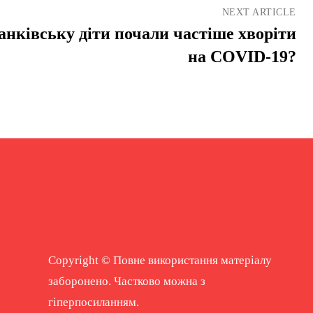
NEXT ARTICLE
анківську діти почали частіше хворіти
на COVID-19?
Copyright © Повне використання матеріалу
заборонено. Частково можна з
гіперпосиланням.