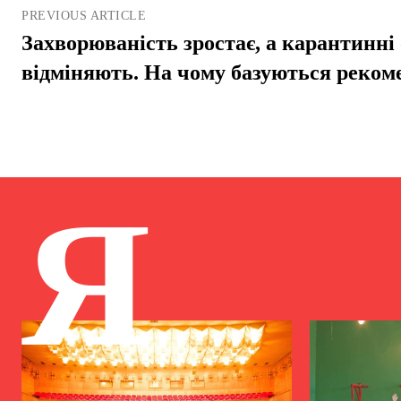
PREVIOUS ARTICLE
Захворюваність зростає, а карантинн
відміняють. На чому базуються реком
Я