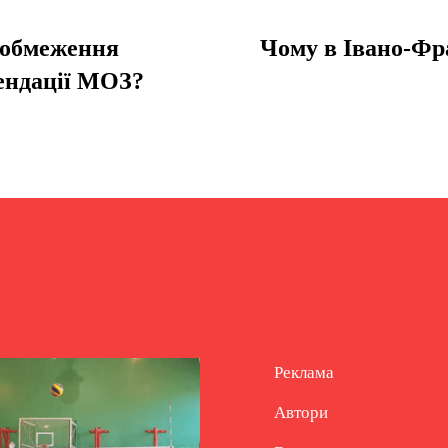
і обмеження
Чому в Івано-Фр
ендації МОЗ?
Реклама
Автори