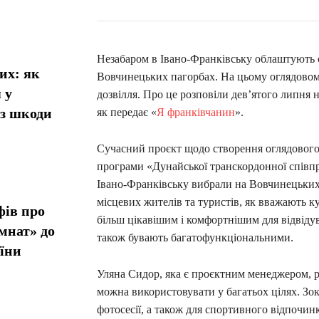
Незабаром в Івано-Франківську облаштують 
их: як
Вовчинецьких пагорбах. На цьому оглядовом
 у
дозвілля. Про це розповіли дев’ятого липня н
ез шкоди
як передає «
Я франківчанин
».
Сучасний проєкт щодо створення оглядового
програми «Дунайської транскордонної співпр
Івано-Франківську вибрали на Вовчинецьких
місцевих жителів та туристів, як вважають 
фів про
більш цікавішим і комфортнішим для відвідув
мнат» до
також бувають багатофункціональними.
їни
Уляна Сидор, яка є проєктним менеджером, 
можна використовувати у багатьох цілях. Зок
фотосесії, а також для спортивного відпочин