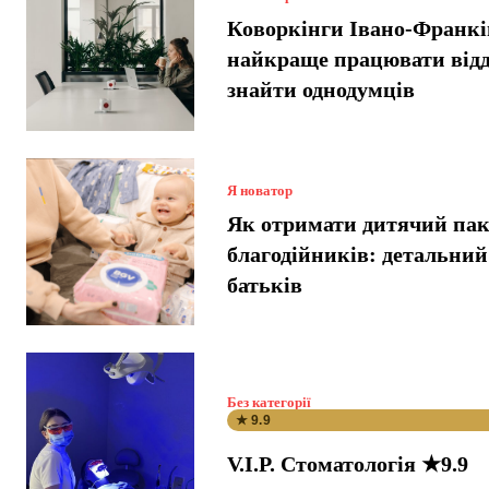
Коворкінги Івано-Франкі
найкраще працювати відд
знайти однодумців
Я новатор
Як отримати дитячий пак
благодійників: детальний
батьків
Без категорії
★ 9.9
V.I.P. Стоматологія ★9.9