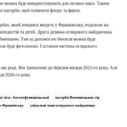
іше можна буде використовувати для лісових шкіл. Таким
і пагорби, щоб побачити флору та фауну.
ах, який невдовзі зведуть у Франківську, поділили на
ипедистів та дітей. Друга ділянка оглядового майданчика
найменшою. Там за допомогою бінокля можна буде
кож буде фотозоною. І остання частина оглядового
-му році. Він триватиме до березня місяця 2021-го року. Але
ця 2020-го року.
кі ліси - багатофункціональні
пагорби Вовчинецьких гір
о-Франківську
унікальні зони оглядового майданчику