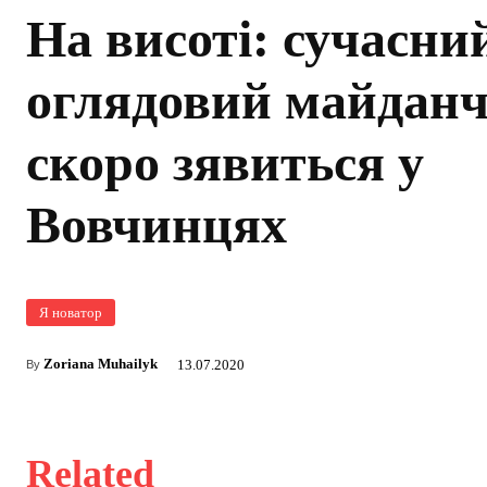
На висоті: сучасни
оглядовий майдан
скоро зявиться у
Вовчинцях
Я новатор
Zoriana Muhailyk
13.07.2020
By
Related