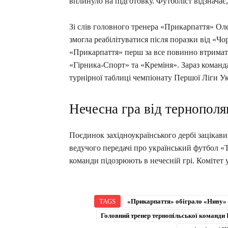
вплинуло на підготовку. Футболіст відзначає
Зі слів головного тренера «Прикарпаття» Оле
змогла реабілітуватися після поразки від «Ч
«Прикарпаття» перш за все повинно втримати
«Гірника-Спорт» та «Креміня». Зараз команда
турнірної таблиці чемпіонату Першої Ліги Ук
Нечесна гра від тернополя
Поєдинок західноукраїнського дербі зацікавив
ведучого передачі про український футбол «Т
команди підозрюють в нечесній грі. Комітет 
TAGS
«Прикарпаття» обіграло «Ниву» 
Головний тренер тернопільської команди