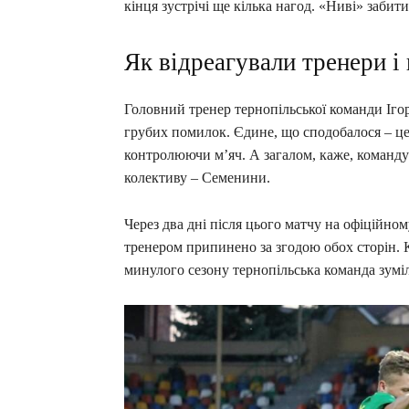
кінця зустрічі ще кілька нагод. «Ниві» забити
Як відреагували тренери і 
Головний тренер тернопільської команди Іго
грубих помилок. Єдине, що сподобалося – це 
контролюючи м’яч. А загалом, каже, команду 
колективу – Семенини.
Через два дні після цього матчу на офіційн
тренером припинено за згодою обох сторін. 
минулого сезону тернопільська команда зумі