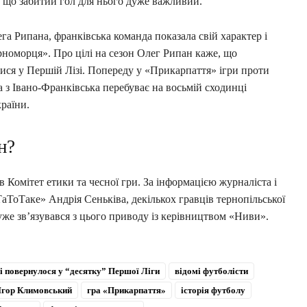
, що забитий гол для нього дуже важливий.
га Рипана, франківська команда показала свій характер і
орноморця». Про цілі на сезон Олег Рипан каже, що
ся у Першій Лізі. Попереду у «Прикарпаття» ігри проти
 з Івано-Франківська перебуває на восьмій сходинці
раїни.
н?
 Комітет етики та чесної гри. За інформацією журналіста і
аТоТаке» Андрія Сеньківа, декількох гравців тернопільської
уже зв’язувався з цього приводу із керівництвом «Ниви».
і повернулося у “десятку” Першої Ліги
відомі футболісти
 Ігор Климовський
гра «Прикарпаття»
історія футболу