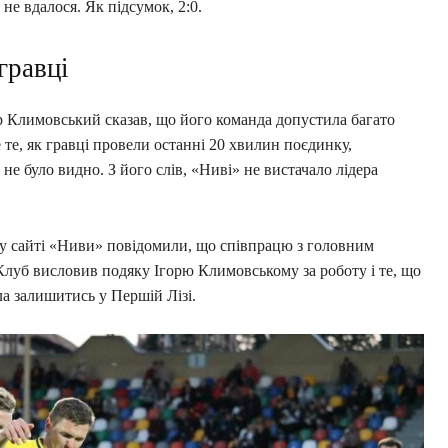
 не вдалося. Як підсумок, 2:0.
гравці
р Климовський сказав, що його команда допустила багато
те, як гравці провели останні 20 хвилин поєдинку,
не було видно. З його слів, «Ниві» не вистачало лідера
ому сайті «Ниви» повідомили, що співпрацю з головним
Клуб висловив подяку Ігорю Климовському за роботу і те, що
ла залишитись у Першій Лізі.