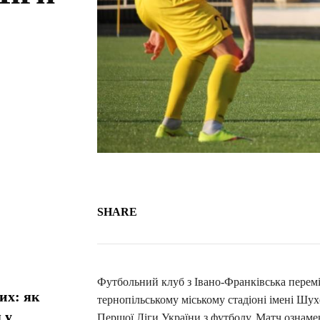
SHARE
Футбольний клуб з Івано-Франківська переміг
их: як
тернопільському міському стадіоні імені Шу
 у
Першої Ліги України з футболу. Матч ознаме