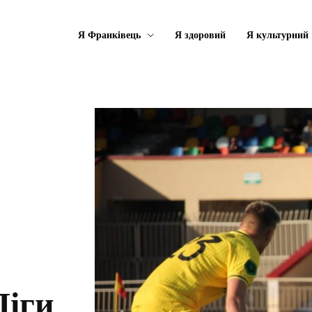
Я Франківець
Я здоровий
Я культурний
Ліги