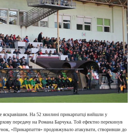
е яскравішим. На 52 хвилині прикарпатці вийшли у
верхову передачу на Романа Барчука. Той ефектно перекинув
хунок, «Прикарпаття» продовжувало атакувати, створивши до