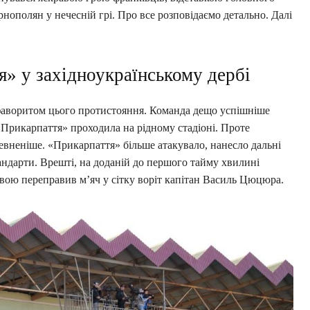
рнополян у нечесній грі. Про все розповідаємо детально. Далі
я» у західноукраїнському дербі
фаворитом цього протистояння. Команда дещо успішніше
«Прикарпаття» проходила на рідному стадіоні. Проте
евненіше. «Прикарпаття» більше атакувало, нанесло дальні
тандарти. Врешті, на доданій до першого тайму хвилині
ловою переправив м’яч у сітку воріт капітан Василь Цюцюра.