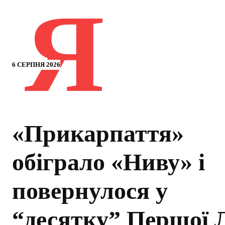
Я
6 СЕРПНЯ 2026
«Прикарпаття»
обіграло «Ниву» і
повернулося у
“десятку” Першої 