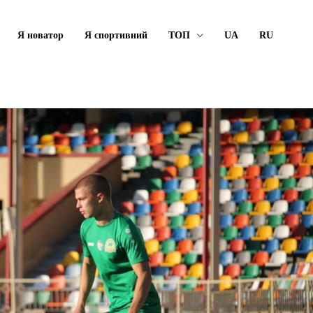
Я новатор
Я спортивний
ТОП
UA
RU