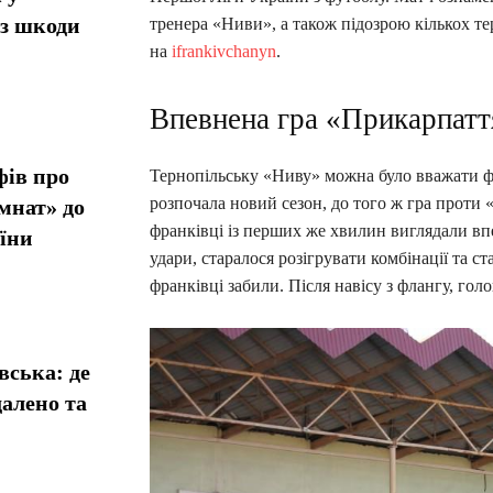
ез шкоди
тренера «Ниви», а також підозрою кількох те
на
ifrankivchanyn
.
Впевнена гра «Прикарпатт
фів про
Тернопільську «Ниву» можна було вважати 
розпочала новий сезон, до того ж гра проти 
мнат» до
франківці із перших же хвилин виглядали вп
їни
удари, старалося розігрувати комбінації та с
франківці забили. Після навісу з флангу, го
вська: де
алено та