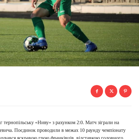
 тернопільську «Ниву» з рахунком 2:0. Матч зіграли на
хевича. Поєдинок проводили в межах 10 раунду чемпіонату
нувався яскравою грою франківців, відставкою головного