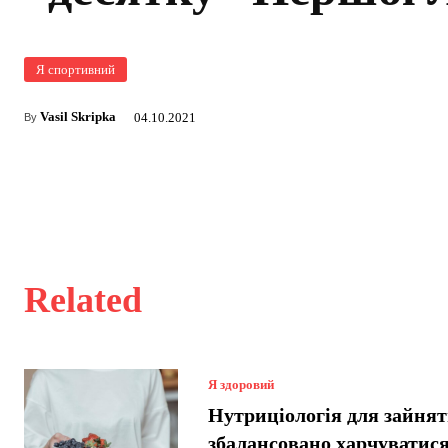
Я спортивний
Vasil Skripka
04.10.2021
By
Related
Я здоровий
Нутриціологія для зайнят
збалансовано харчуватися