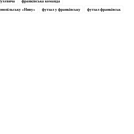
Шухевича
франківська команда
ернопільську «Ниву»
футзал у франківську
футзал франківськ