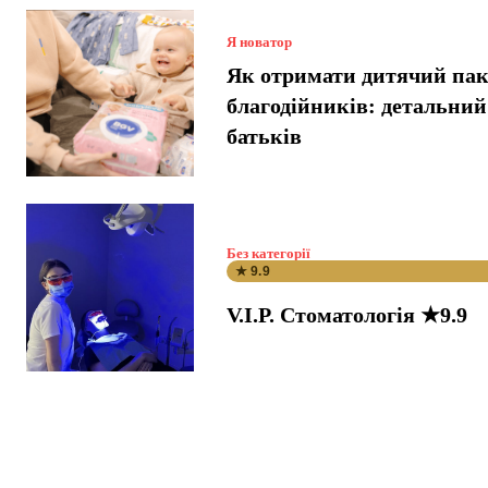
Я новатор
Як отримати дитячий пак
благодійників: детальний
батьків
Без категорії
★ 9.9
V.I.P. Стоматологія ★9.9