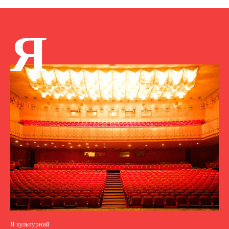
Я
Я культурний