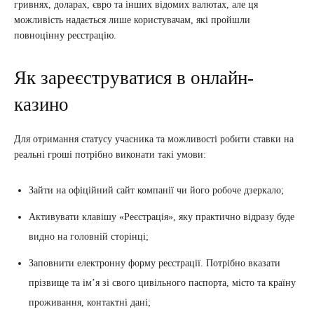
гривнях, доларах, євро та інших відомих валютах, але ця
можливість надається лише користувачам, які пройшли
повноцінну реєстрацію.
Як зареєструватися в онлайн-
казино
Для отримання статусу учасника та можливості робити ставки на
реальні гроші потрібно виконати такі умови:
Зайти на офіційний сайт компанії чи його робоче дзеркало;
Активувати клавішу «Реєстрація», яку практично відразу буде
видно на головній сторінці;
Заповнити електронну форму реєстрації. Потрібно вказати
прізвище та ім’я зі свого цивільного паспорта, місто та країну
проживання, контактні дані;