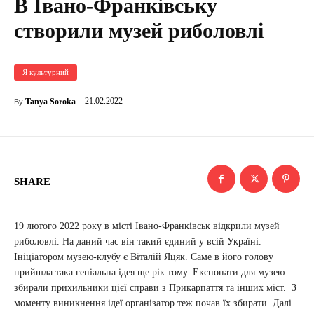
В Івано-Франківську
створили музей риболовлі
Я культурний
21.02.2022
Tanya Soroka
By
SHARE
19 лютого 2022 року в місті Івано-Франківськ відкрили музей
риболовлі. На даний час він такий єдиний у всій Україні.
Ініціатором музею-клубу є Віталій Яцяк. Саме в його голову
прийшла така геніальна ідея ще рік тому. Експонати для музею
збирали прихильники цієї справи з Прикарпаття та інших міст. З
моменту виникнення ідеї організатор теж почав їх збирати. Далі