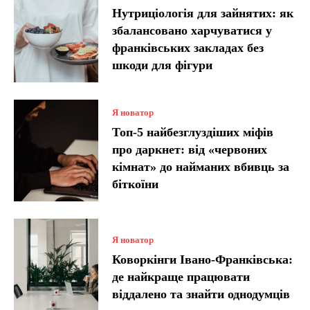
Нутриціологія для зайнятих: як
збалансовано харчуватися у
франківських закладах без
шкоди для фігури
Я новатор
Топ-5 найбезглуздіших міфів
про даркнет: від «червоних
кімнат» до найманих вбивць за
біткоїни
Я новатор
Коворкінги Івано-Франківська:
де найкраще працювати
віддалено та знайти однодумців