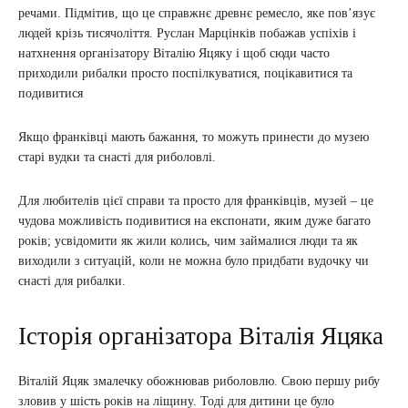
речами. Підмітив, що це справжнє древнє ремесло, яке пов’язує
людей крізь тисячоліття. Руслан Марцінків побажав успіхів і
натхнення організатору Віталію Яцяку і щоб сюди часто
приходили рибалки просто поспілкуватися, поцікавитися та
подивитися
Якщо франківці мають бажання, то можуть принести до музею
старі вудки та снасті для риболовлі.
Для любителів цієї справи та просто для франківців, музей – це
чудова можливість подивитися на експонати, яким дуже багато
років; усвідомити як жили колись, чим займалися люди та як
виходили з ситуацій, коли не можна було придбати вудочку чи
снасті для рибалки.
Історія організатора Віталія Яцяка
Віталій Яцяк змалечку обожнював риболовлю. Свою першу рибу
зловив у шість років на ліщину. Тоді для дитини це було