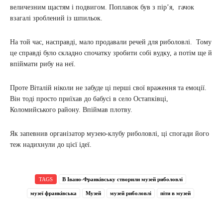
величезним щастям і подвигом. Поплавок був з пір’я, гачок
взагалі зроблений із шпильок.
На той час, насправді, мало продавали речей для риболовлі. Тому
це справді було складно спочатку зробити собі вудку, а потім ще й
впіймати рибу на неї.
Проте Віталій ніколи не забуде ці перші свої враження та емоції.
Він тоді просто приїхав до бабусі в село Остапківці,
Коломийського району. Впіймав плотву.
Як запевнив організатор музею-клубу риболовлі, ці спогади його
теж надихнули до цієї ідеї.
TAGS
В Івано-Франківську створили музей риболовлі
музеї франківська
Музей
музей риболовлі
піти в музей