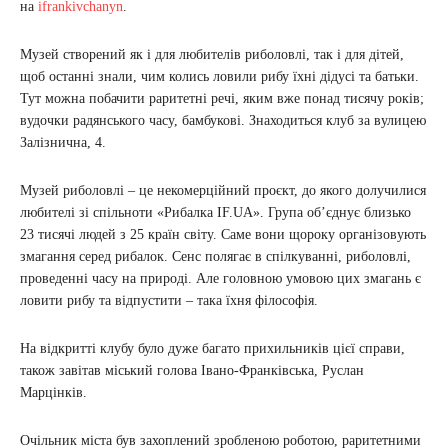
на
ifrankivchanyn
.
Музей створений як і для любителів риболовлі, так і для дітей,
щоб останні знали, чим колись ловили рибу їхні дідусі та батьки.
Тут можна побачити раритетні речі, яким вже понад тисячу років;
вудочки радянського часу, бамбукові. Знаходиться клуб за вулицею
Залізнична, 4.
Музей риболовлі – це некомерційний проєкт, до якого долучилися
любителі зі спільноти «Рибалка IF.UA». Група об’єднує близько
23 тисячі людей з 25 країн світу. Саме вони щороку організовують
змагання серед рибалок. Сенс полягає в спілкуванні, риболовлі,
проведенні часу на природі. Але головною умовою цих змагань є
ловити рибу та відпустити – така їхня філософія.
На відкритті клубу було дуже багато прихильників цієї справи,
також завітав міський голова Івано-Франківська, Руслан
Марцінків.
Очільник міста був захоплений зробленою роботою, раритетними