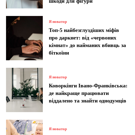
шкоди для фігури
Я новатор
Топ-5 найбезглуздіших міфів
про даркнет: від «червоних
кімнат» до найманих вбивць за
біткоїни
Я новатор
Коворкінги Івано-Франківська:
де найкраще працювати
віддалено та знайти однодумців
Я новатор