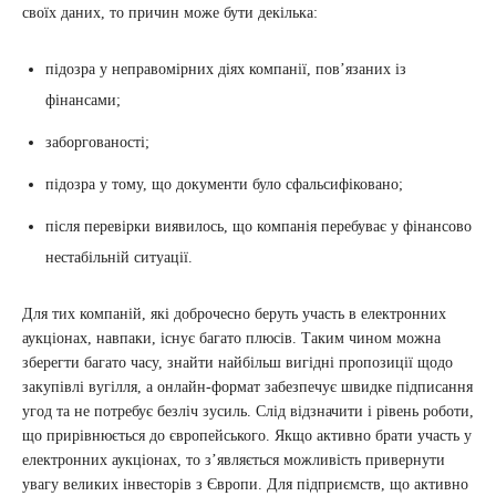
своїх даних, то причин може бути декілька:
підозра у неправомірних діях компанії, пов’язаних із
фінансами;
заборгованості;
підозра у тому, що документи було сфальсифіковано;
після перевірки виявилось, що компанія перебуває у фінансово
нестабільній ситуації.
Для тих компаній, які доброчесно беруть участь в електронних
аукціонах, навпаки, існує багато плюсів. Таким чином можна
зберегти багато часу, знайти найбільш вигідні пропозиції щодо
закупівлі вугілля, а онлайн-формат забезпечує швидке підписання
угод та не потребує безліч зусиль. Слід відзначити і рівень роботи,
що прирівнюється до європейського. Якщо активно брати участь у
електронних аукціонах, то з’являється можливість привернути
увагу великих інвесторів з Європи. Для підприємств, що активно