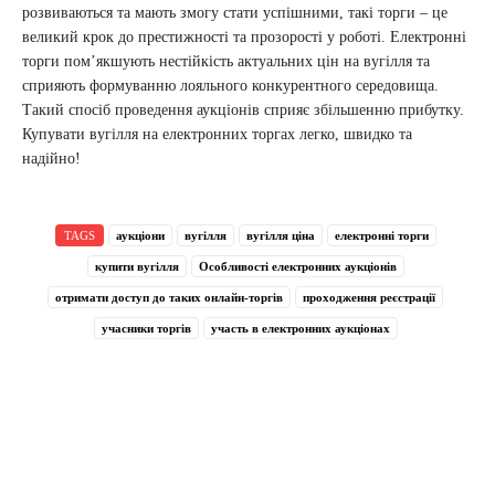
розвиваються та мають змогу стати успішними, такі торги – це
великий крок до престижності та прозорості у роботі. Електронні
торги пом’якшують нестійкість актуальних цін на вугілля та
сприяють формуванню лояльного конкурентного середовища.
Такий спосіб проведення аукціонів сприяє збільшенню прибутку.
Купувати вугілля на електронних торгах легко, швидко та
надійно!
TAGS
аукціони
вугілля
вугілля ціна
електронні торги
купити вугілля
Особливості електронних аукціонів
отримати доступ до таких онлайн-торгів
проходження реєстрації
учасники торгів
участь в електронних аукціонах