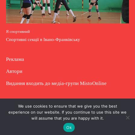
Я спортивний
Спортивні секції в Івано-Франківську
Реклама
Автори
Видання входить до медіа-групи
MistoOnline
Copyright © Повне використання матеріалу
We use cookies to ensure that we give you the best
experience on our website. If you continue to use this site we
заборонено. Частково можна з гіперпосиланням.
will assume that you are happy with it.
Ok
.
.
.