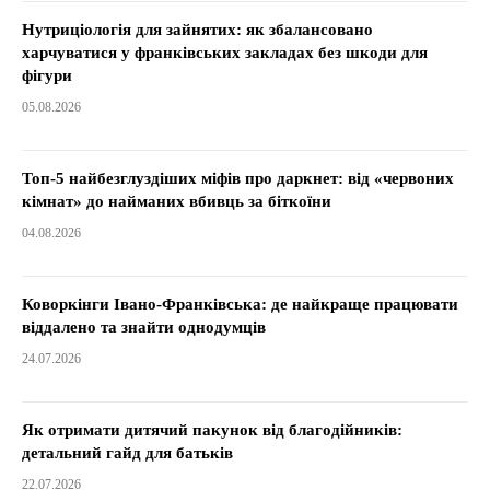
Нутриціологія для зайнятих: як збалансовано
харчуватися у франківських закладах без шкоди для
фігури
05.08.2026
Топ-5 найбезглуздіших міфів про даркнет: від «червоних
кімнат» до найманих вбивць за біткоїни
04.08.2026
Коворкінги Івано-Франківська: де найкраще працювати
віддалено та знайти однодумців
24.07.2026
Як отримати дитячий пакунок від благодійників:
детальний гайд для батьків
22.07.2026