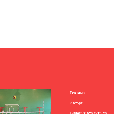
Реклама
Автори
Видання входить до