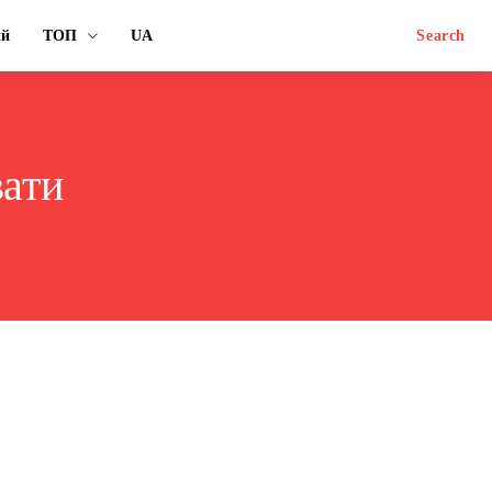
ий
ТОП
UA
Search
ати