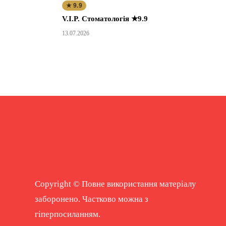
★ 9.9
V.I.P. Стоматологія ★9.9
13.07.2026
Copyright © Повне використання матеріалу
заборонено. Частково можна з
гіперпосиланням.