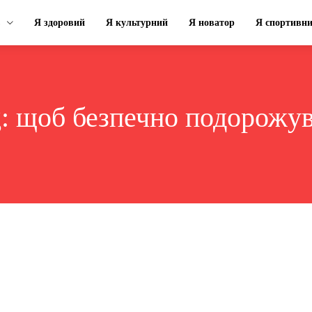
Я здоровий
Я культурний
Я новатор
Я спортивн
g:
щоб безпечно подорожув