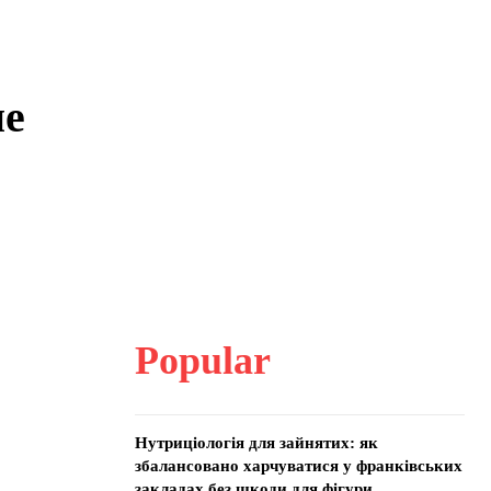
не
Popular
Нутриціологія для зайнятих: як
збалансовано харчуватися у франківських
закладах без шкоди для фігури