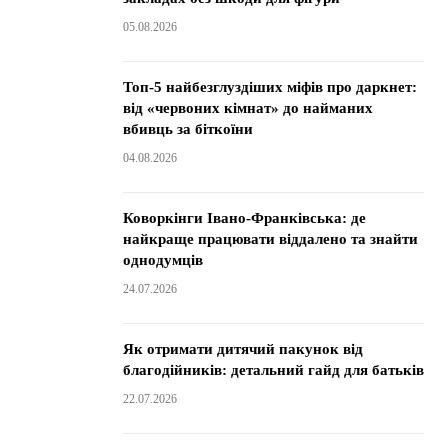
05.08.2026
Топ-5 найбезглуздіших міфів про даркнет:
від «червоних кімнат» до найманих
вбивць за біткоїни
04.08.2026
Коворкінги Івано-Франківська: де
найкраще працювати віддалено та знайти
однодумців
24.07.2026
Як отримати дитячий пакунок від
благодійників: детальний гайд для батьків
22.07.2026