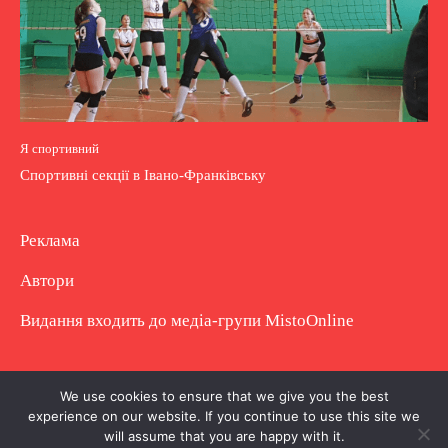
Я спортивний
Спортивні секції в Івано-Франківську
Реклама
Автори
Видання входить до медіа-групи
MistoOnline
Copyright © Повне використання матеріалу
We use cookies to ensure that we give you the best
experience on our website. If you continue to use this site we
заборонено. Частково можна з гіперпосиланням.
will assume that you are happy with it.