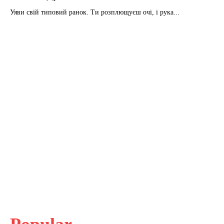
Уяви свій типовий ранок. Ти розплющуєш очі, і рука...