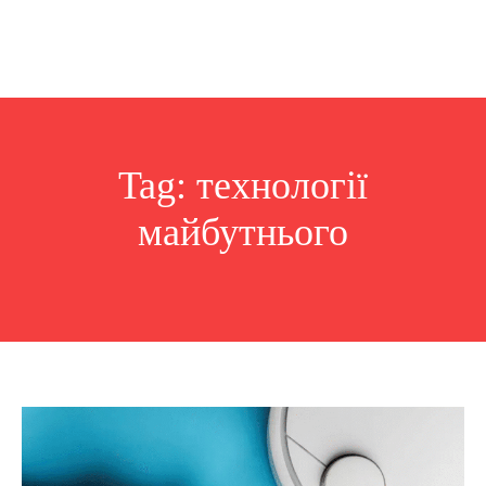
Tag:
технології
майбутнього