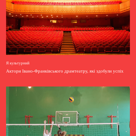
Я культурний
Актори Івано-Франківського драмтеатру, які здобули успіх