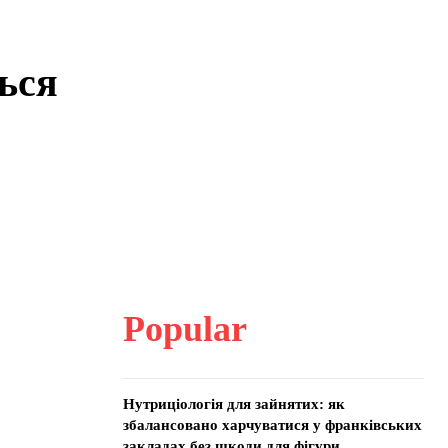
ься
Popular
Нутриціологія для зайнятих: як
збалансовано харчуватися у франківських
закладах без шкоди для фігури