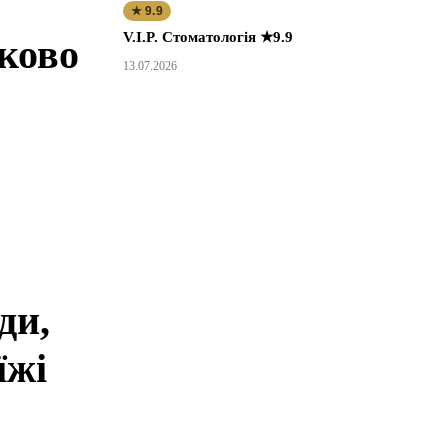
★ 9.9
V.I.P. Стоматологія ★9.9
зково
13.07.2026
ди,
їжі