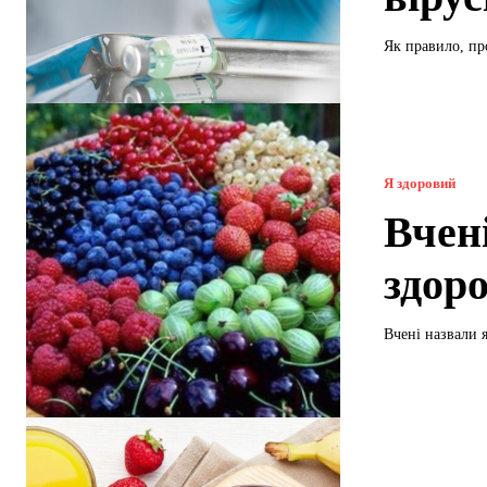
Як правило, пр
Я здоровий
Вчен
здор
Вчені назвали я