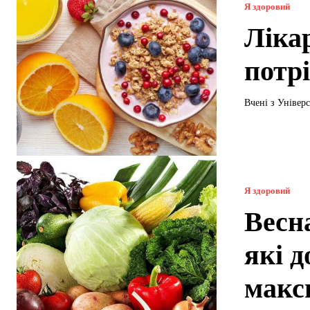
Я здоровий
Лікар
потр
Вчені з Універ
Я здоровий
Весн
які 
макс