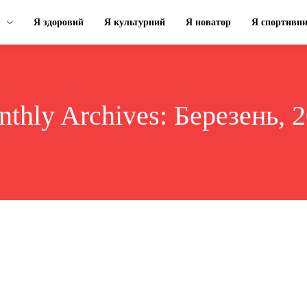
Я здоровий
Я культурний
Я новатор
Я спортивн
thly Archives: Березень, 