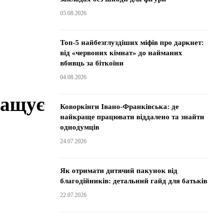
05.08.2026
Топ-5 найбезглуздіших міфів про даркнет:
від «червоних кімнат» до найманих
вбивць за біткоїни
04.08.2026
ращує
Коворкінги Івано-Франківська: де
найкраще працювати віддалено та знайти
однодумців
24.07.2026
Як отримати дитячий пакунок від
благодійників: детальний гайд для батьків
22.07.2026