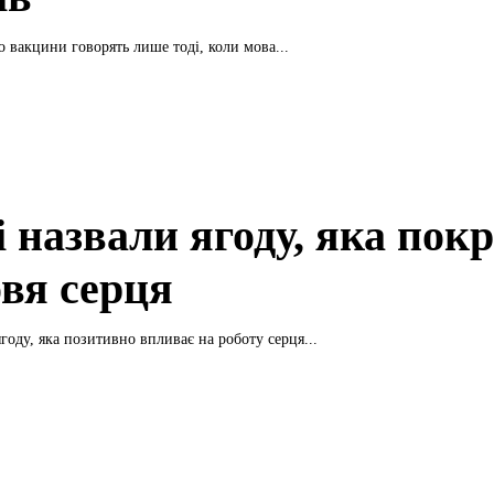
о вaкцини говорять лише тоді, коли мова...
і назвали ягоду, яка пок
овя серця
году, яка позитивно впливає на роботу серця...