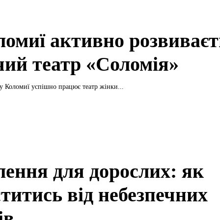
ломиї активно розвиваєт
чий театр «Соломія»
у Коломиї успішно працює театр жінки...
eння для дорослих: як
ститись від небезпечних
ів