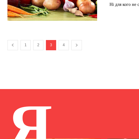
Ні для кого не
1
2
3
4
Я