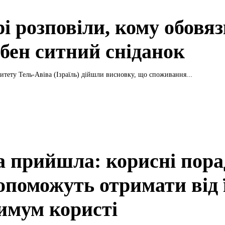
і розповіли, кому обовя
ібен ситний сніданок
ситету Тель-Авіва (Ізраїль) дійшли висновку, що споживання...
а прийшла: корисні пора
допоможуть отримати від 
имум користі