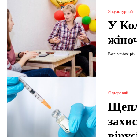
Я культурний
У Ко
жіно
Вже майже рік 
Я здоровий
Щeпл
захи
вірус