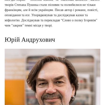
творів Степана Пушика стали піснями та полюбилися не тільки
франківцям, але й всім українцям. Писав автор і романи, повісті,
оповідання та есе. Упорядковував та досліджував казки та
міфологію. Досліджував та перекладав “Слово о полку Ігоревім”
чим “закрив” темні місця у творі.
Юрій Андрухович