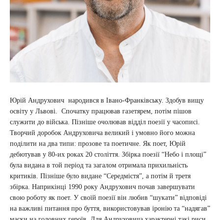
Юрій Андрухович народився в Івано-Франківську. Здобув вищу
освіту у Львові. Спочатку працював газетярем, потім пішов
служити до війська. Пізніше очолював відділ поезії у часописі.
Творчий доробок Андруховича великий і умовно його можна
поділити на два типи: прозове та поетичне. Як поет, Юрій
дебютував у 80-их роках 20 століття. Збірка поезії “Небо і площі”
була видана в той період та загалом отримала прихильність
критиків. Пізніше було видане “Середмістя”, а потім й третя
збірка. Наприкінці 1990 року Андрухович почав завершувати
свою роботу як поет. У своїй поезії він любив “шукати” відповіді
на важливі питання про буття, використовував іронію та “надягав”
маски на головних героїв. Для Андруховича характерні такі риси,