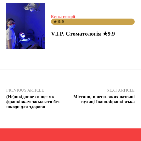
Без категорії
★ 9.9
V.I.P. Стоматологія ★9.9
PREVIOUS ARTICLE
NEXT ARTICLE
(Не)шкідливе сонце: як
Містяни, в честь яких названі
франківкам засмагати без
вулиці Івано-Франківська
шкоди для здоровя