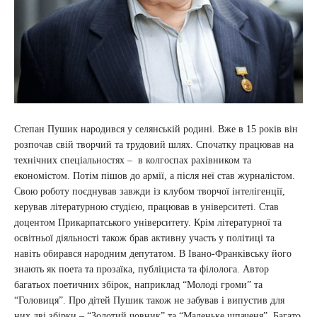
Степан Пушик народився у селянській родині. Вже в 15 років він
розпочав свій творчий та трудовий шлях. Спочатку працював на
технічних спеціальностях – в колгоспах рахівником та
економістом. Потім пішов до армії, а після неї став журналістом.
Свою роботу поєднував завжди із клубом творчої інтелігенції,
керував літературною студією, працював в університеті. Став
доцентом Прикарпатського університету. Крім літературної та
освітньої діяльності також брав активну участь у політиці та
навіть обирався народним депутатом. В Івано-Франківську його
знають як поета та прозаїка, публіциста та філолога. Автор
багатьох поетичних збірок, наприклад “Молоді громи” та
“Головиця”. Про дітей Пушик також не забував і випустив для
них дві збірки – “Золотий човник” та “Маленьке шпаченя”. Багато