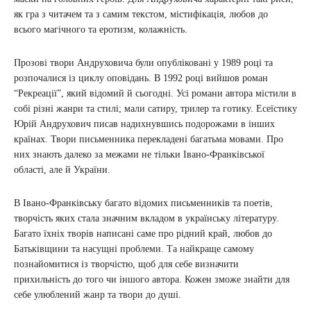
як гра з читачем та з самим текстом, містифікація, любов до
всього магічного та еротизм, колажність.
Прозові твори Андруховича були опубліковані у 1989 році та
розпочалися із циклу оповідань. В 1992 році вийшов роман
“Рекреації”, який відомий й сьогодні. Усі романи автора містили в
собі різні жанри та стилі; мали сатиру, трилер та готику. Есеїстику
Юрій Андрухович писав надихнувшись подорожами в інших
країнах. Твори письменника перекладені багатьма мовами. Про
них знають далеко за межами не тільки Івано-Франківської
області, але й України.
В Івано-Франківську багато відомих письменників та поетів,
творчість яких стала значним вкладом в українську літературу.
Багато їхніх творів написані саме про рідний край, любов до
Батьківщини та насущні проблеми. Та найкраще самому
познайомитися із творчістю, щоб для себе визначити
прихильність до того чи іншого автора. Кожен зможе знайти для
себе улюблений жанр та твори до душі.