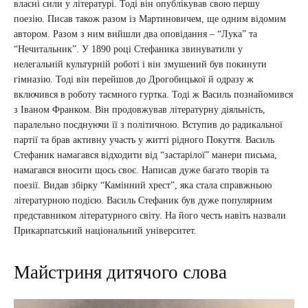
власні сили у літературі. Тоді він опублікував свою першу
поезію. Писав також разом із Мартиновичем, ще одним відомим
автором. Разом з ним вийшли два оповідання – “Лука” та
“Нечитальник”. У 1890 році Стефаника звинуватили у
нелегальній культурній роботі і він змушений був покинути
гімназію. Тоді він перейшов до Дрогобицької й одразу ж
включився в роботу таємного гуртка. Тоді ж Василь познайомився
з Іваном Франком. Він продовжував літературну діяльність,
паралельно поєднуючи її з політичною. Вступив до радикальної
партії та брав активну участь у житті рідного Покуття. Василь
Стефаник намагався відходити від “застарілої” манери письма,
намагався вносити щось своє. Написав дуже багато творів та
поезії. Видав збірку “Камінний хрест”, яка стала справжньою
літературною подією. Василь Стефаник був дуже популярним
представником літературного світу. На його честь навіть назвали
Прикарпатський національний університет.
Майстриня дитячого слова