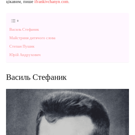
цікавим, пише
ifrankivchanyn.com
.
Василь Стефаник
Майстриня дитячого слова
Степан Пушик
Юрій Андрухович
Василь Стефаник