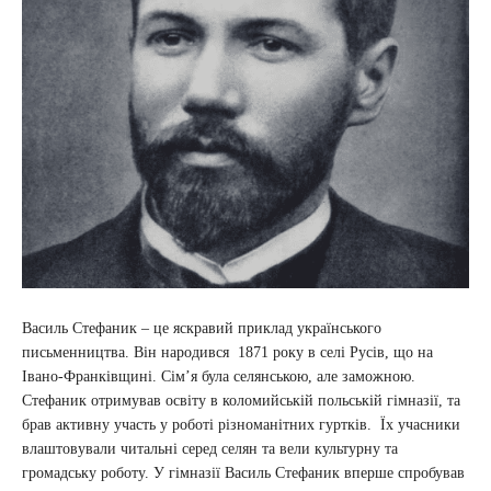
Василь Стефаник – це яскравий приклад українського
письменництва. Він народився 1871 року в селі Русів, що на
Івано-Франківщині. Сім’я була селянською, але заможною.
Стефаник отримував освіту в коломийській польській гімназії, та
брав активну участь у роботі різноманітних гуртків. Їх учасники
влаштовували читальні серед селян та вели культурну та
громадську роботу. У гімназії Василь Стефаник вперше спробував