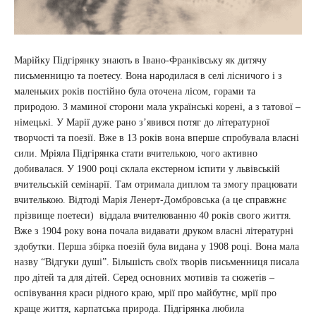
Марійку Підгірянку знають в Івано-Франківську як дитячу
письменницю та поетесу. Вона народилася в селі лісничого і з
маленьких років постійно була оточена лісом, горами та
природою. З маминої сторони мала українські корені, а з татової –
німецькі. У Марії дуже рано з’явився потяг до літературної
творчості та поезії. Вже в 13 років вона вперше спробувала власні
сили. Мріяла Підгірянка стати вчителькою, чого активно
добивалася. У 1900 році склала екстерном іспити у львівській
вчительській семінарії. Там отримала диплом та змогу працювати
вчителькою. Відтоді Марія Ленерт-Домбровська (а це справжнє
прізвище поетеси) віддала вчителюванню 40 років свого життя.
Вже з 1904 року вона почала видавати друком власні літературні
здобутки. Перша збірка поезій була видана у 1908 році. Вона мала
назву “Відгуки душі”. Більшість своїх творів письменниця писала
про дітей та для дітей. Серед основних мотивів та сюжетів –
оспівування краси рідного краю, мрії про майбутнє, мрії про
краще життя, карпатська природа. Підгірянка любила