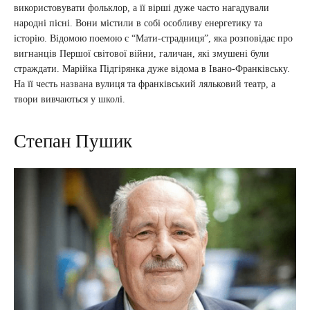
використовувати фольклор, а її вірші дуже часто нагадували
народні пісні. Вони містили в собі особливу енергетику та
історію. Відомою поемою є “Мати-страдниця”, яка розповідає про
вигнанців Першої світової війни, галичан, які змушені були
страждати. Марійка Підгірянка дуже відома в Івано-Франківську.
На її честь названа вулиця та франківський ляльковий театр, а
твори вивчаються у школі.
Степан Пушик