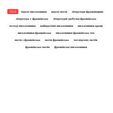
TAGS
відомі письменники
відомі поети
літератори франківщини
література у франківську
літературні здобутки франківська
молоді письменники
найвідоміші письменники
письменники кращі
письменники франківська
письменники франківська топ
поети з франківська
поети франківська
топ відомих поетів
франківська поезія
франківські письменники