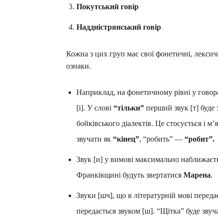
Покутський говір
Наддністрянський говір
Кожна з цих груп має свої фонетичні, лексичн
ознаки.
Наприклад, на фонетичному рівні у гово
[і]. У слові
“тільки”
перший звук [т] буде 
бойківського діалектів. Це стосується і м
звучати як
“кінец”
, “робить” —
“робит”.
Звук [и] у вимові максимально наближаєть
Франківщині будуть звертатися
Марена
.
Звуки [шч], що в літературній мові перед
передається звуком [ш]. “Щітка” буде звуч