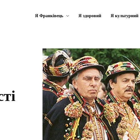
Я Франківець
Я здоровий
Я культурний
сті