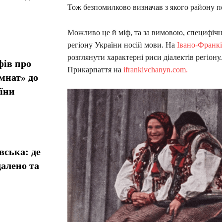
Тож безпомилково визначав з якого району п
Можливо це й міф, та за вимовою, специфічн
регіону України носій мови. На
Івано-Франк
розглянути характерні риси діалектів регіону
фів про
Прикарпаття на
ifrankivchanyn.com.
мнат» до
їни
вська: де
алено та