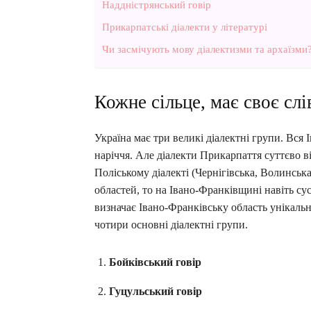
Наддністрянський говір
Прикарпатські діалекти у літературі
Чи засмічують мову діалектизми та архаїзми
Кожне сільце, має своє слі
Україна має три великі діалектні групи. Вся
наріччя. Але діалекти Прикарпаття суттєво в
Поліському діалекті (Чернігівська, Волинська
областей, то на Івано-Франківщині навіть сус
визначає Івано-Франківську область унікальн
чотири основні діалектні групи.
Бойківський говір
Гуцульський говір