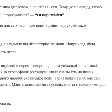
амим дієсловом, а не після нього. Тому, до прикладу, слово
”
, “порозумітися” —
“си порозуміти”
.
о для всіх наріч, але вони відмінні від української
д, на відміну від літературної вимови. Наприклад,
бу́ла
сть несла́.
 виділені в окремі говори, що вони унікальні та не схожі.
х як географічне розташування та близькість до інших
ного наріччя української мови. І хоча кожен з них має свої
лементи. Мають запозичення з сусідніх мов та є важливими для
паття.