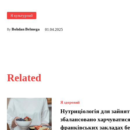
Я культурний
Bohdan Belmega
01.04.2025
By
Related
Я здоровий
Нутриціологія для зайнят
збалансовано харчуватися
франківських закладах б