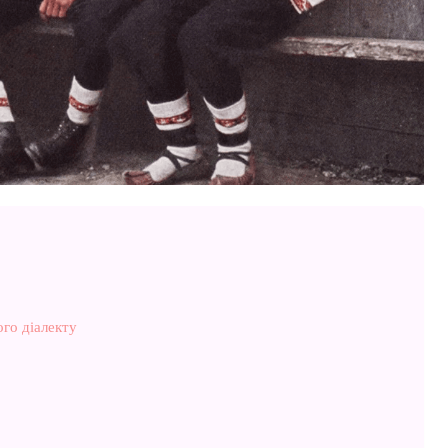
го діалекту