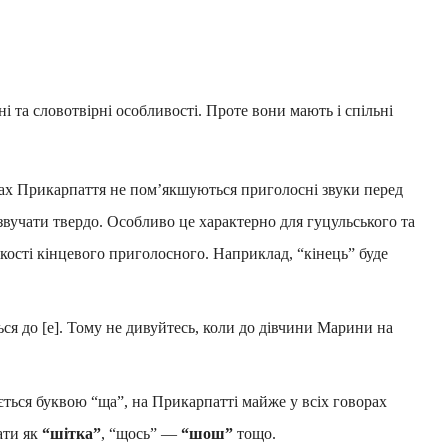
і та словотвірні особливості. Проте вони мають і спільні
рах Прикарпаття не пом’якшуються приголосні звуки перед
звучати твердо. Особливо це характерно для гуцульського та
’якості кінцевого приголосного. Наприклад, “кінець” буде
ся до [е]. Тому не дивуйтесь, коли до дівчини Марини на
ається буквою “ща”, на Прикарпатті майже у всіх говорах
ати як
“шітка”
, “щось” —
“шош”
тощо.