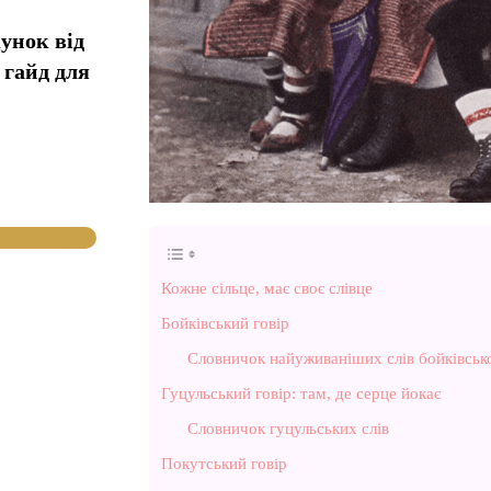
унок від
 гайд для
Кожне сільце, має своє слівце
Бойківський говір
Словничок найуживаніших слів бойківсько
Гуцульський говір: там, де серце йокає
Словничок гуцульських слів
Покутський говір