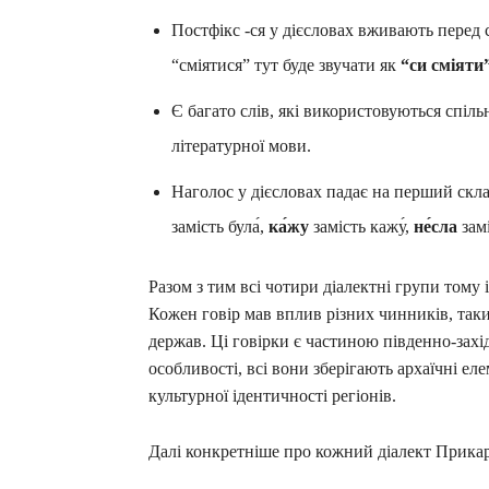
Постфікс -ся у дієсловах вживають перед с
“сміятися” тут буде звучати як
“си сміяти
Є багато слів, які використовуються спільн
літературної мови.
Наголос у дієсловах падає на перший скла
замість була́,
ка́жу
замість кажу́,
не́сла
замі
Разом з тим всі чотири діалектні групи тому і
Кожен говір мав вплив різних чинників, таки
держав. Ці говірки є частиною південно-захід
особливості, всі вони зберігають архаїчні е
культурної ідентичності регіонів.
Далі конкретніше про кожний діалект Прикар