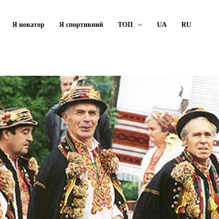
Я новатор
Я спортивний
ТОП
UA
RU