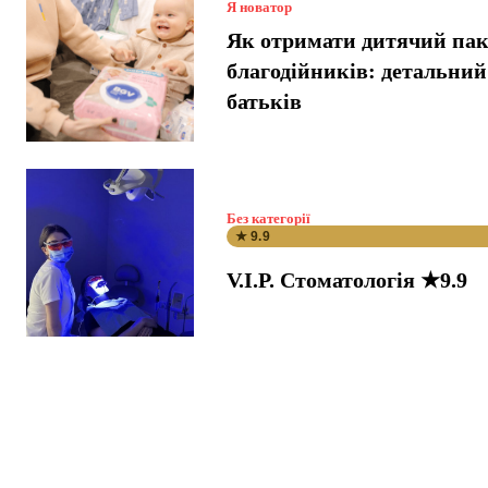
Я новатор
Як отримати дитячий пак
благодійників: детальний
батьків
Без категорії
★ 9.9
V.I.P. Стоматологія ★9.9