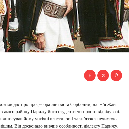
розповідає про професора-лінгвіста Сорбонни, на ім’я Жан-
 з якого району Парижу його студенти чи просто відвідувачі.
приписував йому магічні властивості та зв’язок з нечистою
нішим. Він досконало вивчив особливості діалекту Парижу.