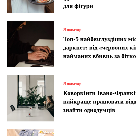
для фігури
Я новатор
Топ-5 найбезглуздіших мі
даркнет: від «червоних кі
найманих вбивць за бітко
Я новатор
Коворкінги Івано-Франкі
найкраще працювати відд
знайти однодумців