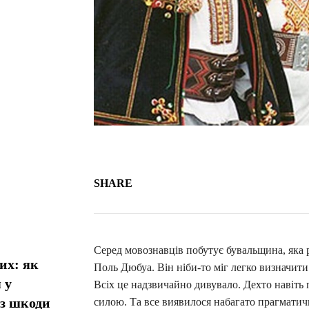
SHARE
Серед мовознавців побутує бувальщина, яка 
их: як
Поль Дюбуа. Він ніби-то міг легко визначити
 у
Всіх це надзвичайно дивувало. Дехто навіть 
ез шкоди
силою. Та все виявилося набагато прагматич