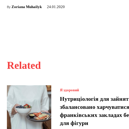
Zoriana Muhailyk
24.01.2020
By
Related
Я здоровий
Нутриціологія для зайнят
збалансовано харчуватися
франківських закладах б
для фігури