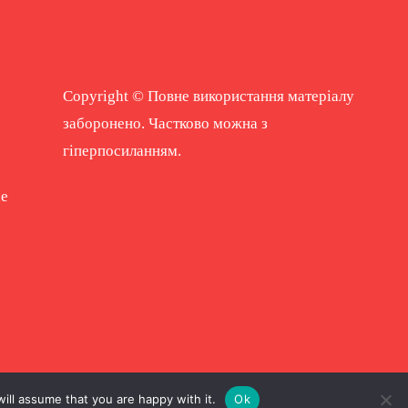
Copyright © Повне використання матеріалу
заборонено. Частково можна з
гіперпосиланням.
ne
ill assume that you are happy with it.
Ok