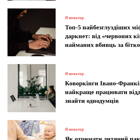
Я новатор
Топ-5 найбезглуздіших мі
даркнет: від «червоних кі
найманих вбивць за бітко
Я новатор
Коворкінги Івано-Франкі
найкраще працювати відд
знайти однодумців
Я новатор
Як отримати дитячий пак