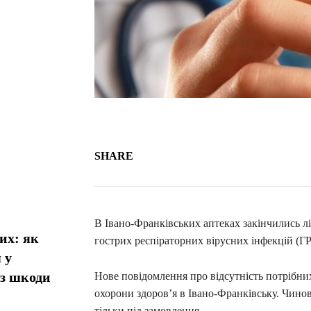
SHARE
В Івано-Франківських аптеках закінчились л
их: як
гострих респіраторних вірусних інфекцій (ГР
 у
ез шкоди
Нове повідомлення про відсутність потрібни
охорони здоров’я в Івано-Франківську. Чино
тільки під замовлення.