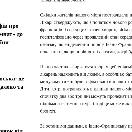
Скільки жителів нашого міста постраждали на
Лікарі стверджують, що з початком нового ро
фів про
франківців. І серед цих тисячі хворих, вісім с
мнат» до
госпіталізовано через проявлений стан серед
їни
означає, що епідемічний поріг в Івано-Фран
показники, якщо порівняти їх з тими, котрі б
На що частіше скаржаться хворі у цей епідем
лікарень надходить від людей, а особливо бат
вська: де
минулому тижні були зафіксовані випадки з з
алено та
Діти, котрі потрапляють в клініки нашого мі
спочатку два або три дні можуть пролежати з 
піднімається температура і тоді це може вик
бронхіт.
За останніми даними, в Івано-Франківську п
унок від