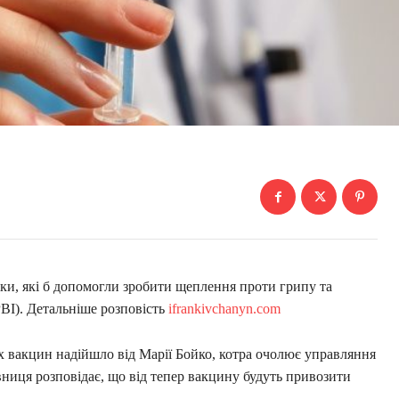
іки, які б допомогли зробити щеплення проти грипу та
ВІ). Детальніше розповість
ifrankivchanyn.com
х вакцин надійшло від Марії Бойко, котра очолює управляння
вниця розповідає, що від тепер вакцину будуть привозити