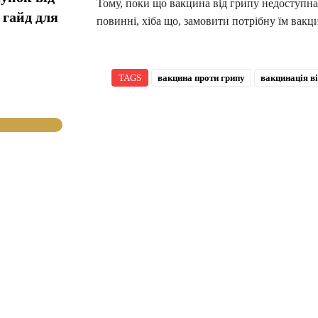
Тому, поки що вакцина від грипу недоступна
 гайд для
повинні, хіба що, замовити потрібну їм вакц
TAGS
вакцина проти грипу
вакцинація ві