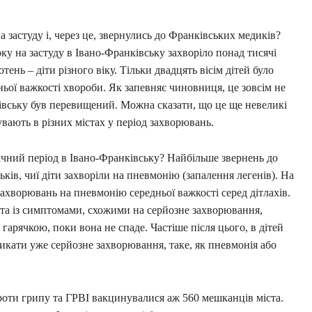
 застуду і, через це, звернулись до Франківських медиків?
ку на застуду в Івано-Франківську захворіло понад тисячі
отень – діти різного віку. Тільки двадцять вісім дітей було
ньої важкості хвороби. Як запевняє чиновниця, це зовсім не
ківську був перевищений. Можна сказати, що це ще невеликі
увають в різних містах у період захворювань.
ічний період в Івано-Франківську? Найбільше звернень до
ьків, чиї діти захворіли на пневмонію (запалення легенів). На
ахворювань на пневмонію середньої важкості серед дітлахів.
ста із симптомами, схожими на серйозне захворювання,
гарячкою, поки вона не спаде. Частіше після цього, в дітей
ликати уже серйозне захворювання, таке, як пневмонія або
роти грипу та ГРВІ вакцинувалися аж 560 мешканців міста.