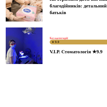
благодійників: детальний
батьків
Без категорії
★ 9.9
V.I.P. Стоматологія ★9.9