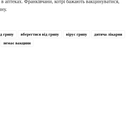
 в аптеках. Франківчани, котрі бажають вакцинуватися,
ину.
д грипу
вберегтися від грипу
вірус грипу
дитяча лікарня
немає вакцини