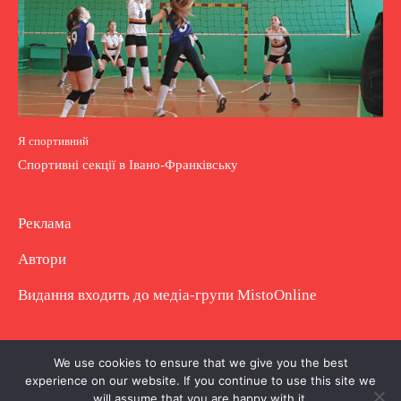
Я спортивний
Спортивні секції в Івано-Франківську
Реклама
Автори
Видання входить до медіа-групи
MistoOnline
Copyright © Повне використання матеріалу
We use cookies to ensure that we give you the best
experience on our website. If you continue to use this site we
заборонено. Частково можна з гіперпосиланням.
will assume that you are happy with it.