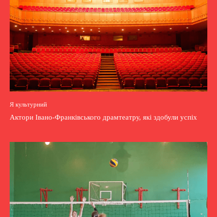
Я культурний
Актори Івано-Франківського драмтеатру, які здобули успіх