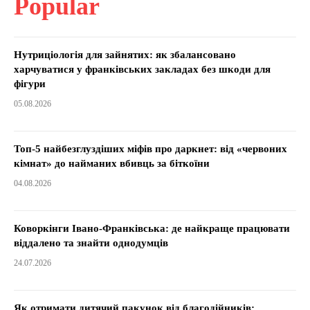
Popular
Нутриціологія для зайнятих: як збалансовано
харчуватися у франківських закладах без шкоди для
фігури
05.08.2026
Топ-5 найбезглуздіших міфів про даркнет: від «червоних
кімнат» до найманих вбивць за біткоїни
04.08.2026
Коворкінги Івано-Франківська: де найкраще працювати
віддалено та знайти однодумців
24.07.2026
Як отримати дитячий пакунок від благодійників: