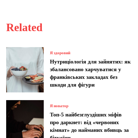
Related
Я здоровий
Нутриціологія для зайнятих: як
збалансовано харчуватися у
франківських закладах без
шкоди для фігури
Я новатор
Топ-5 найбезглуздіших міфів
про даркнет: від «червоних
кімнат» до найманих вбивць за
біткоїни