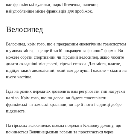
вас франківські вулички; парк Шевченка, напевно, –
найулюбленіше місце франківців для пробіжок.
Велосипед
Велосипед, крім того, що є прекрасним екологічним транспортом
в умовах міста, – це ще й засіб покращення фізичної форми. Ви
можете обрати спортивний чи гірський велосипед, якщо любите
долати складніші місцевості, гірські стежки. Для міста, власне,
підійде такий двоколісний, який вам до душі. Головне – сідати на
нього частіше.
Їзда на різних передачах дозволить вам регулювати тип нагрузки
на тіло. Крім того, що по дорозі ви будете спостерігати
франківські чи заміські краєвиди, ви ще й ноги і сідниці добре
підкачаєте.
На гірських велосипедах можна подолати Козакову долину, що
починається Вовчинецькими горами та простягається через