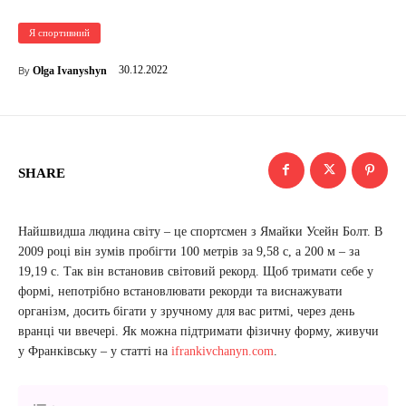
Я спортивний
30.12.2022
Olga Ivanyshyn
By
SHARE
Найшвидша людина світу – це спортсмен з Ямайки Усейн Болт. В
2009 році він зумів пробігти 100 метрів за 9,58 с, а 200 м – за
19,19 с. Так він встановив світовий рекорд. Щоб тримати себе у
формі, непотрібно встановлювати рекорди та виснажувати
організм, досить бігати у зручному для вас ритмі, через день
вранці чи ввечері. Як можна підтримати фізичну форму, живучи
у Франківську – у статті на
ifrankivchanyn.com
.