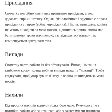
Присідання
Спочатку потрібно навчитись правильно присідати, а тоді
додавати гирі чи штангу. Однак, фізіологічною і зручною є вправа
присідання з гирею (гоблет-присідання). Під час присідань, коліна
не мають виходити за межі носків, а дивитись прямо, спина має
бути прямою, трохи нахиленою, таз відводиться назад – так
компенсується центр ваги тіла.
Випади
Спочатку варто робити їх без обтяжувачів. Випад – імітація
глибокого кроку. Краще робити випади назад та “ножиці”. Треба
слідкувати, щоб упор був на п’ятку, а коліна не виходять за межі
носків.
Нахили
Від простих нахилів корпусу толку буде мало. Румунську тягу
потрібно робити або зі штангою, або з гантелями чи пляшкою