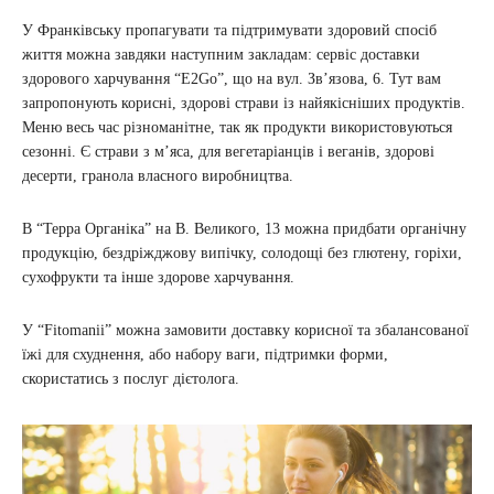
У Франківську пропагувати та підтримувати здоровий спосіб
життя можна завдяки наступним закладам: сервіс доставки
здорового харчування “E2Go”, що на вул. Зв’язова, 6. Тут вам
запропонують корисні, здорові страви із найякісніших продуктів.
Меню весь час різноманітне, так як продукти використовуються
сезонні. Є страви з м’яса, для вегетаріанців і веганів, здорові
десерти, гранола власного виробництва.
В “Терра Органіка” на В. Великого, 13 можна придбати органічну
продукцію, бездріжджову випічку, солодощі без глютену, горіхи,
сухофрукти та інше здорове харчування.
У “Fitomanii” можна замовити доставку корисної та збалансованої
їжі для схуднення, або набору ваги, підтримки форми,
скористатись з послуг дієтолога.