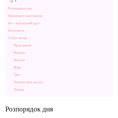
Розпорядок дня
Правильне харчування
Біг – ваш вірний друг
Велосипед
Спорт вдома
Присідання
Випади
Нахили
Жим
Тяга
Переніс ваги чи рух
Планка
Розпорядок дня