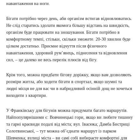
навантаження на ноги.
Бігати потрібно через день, аби організм встигав відновлюватись.
Не слід старатись здолати якомога більшу відстань на швидкість,
організм буде працювати на зношування. Бігати потрібно в
комфортному темпі, стільки, скільки зможете. 20-30 хвилин буде
цілком достатньо. Приємне відчуття після фізичного
навантаження, здоровий рум’янець, піднесення та відновлення
сил, – це далеко не весь перелік плюсів від бігу.
Крім того, можна придбати бігову доріжку, якщо вам дозволяють
розміри житла, або ходити бігати в спортзал, якщо шумні та
людні місця не для вас чи в набридливий осінній дощ не хочеться
виходити з квартири.
У Франківську для бігунів можна придумати багато маршрутів.
Найпопулярнішими є: Вовчинецькі гори, якщо ви любите тишину
та гарні краєвиди подалі від міста; вул. Івасюка; Дамба Бистриці
Солотвинської, – тут можна об’єднати маршрут із парком
Шевченка; вулиці міста – ви самі собі вибираєте комфортні для