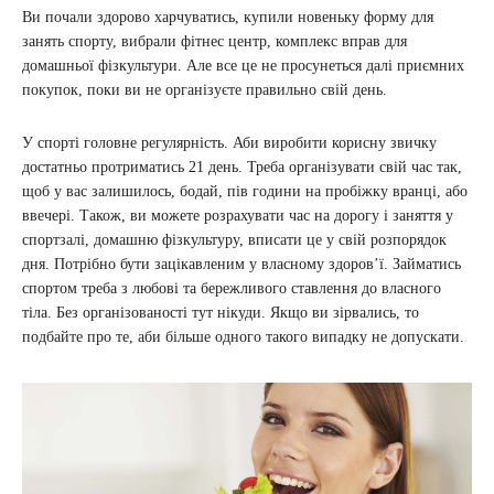
Ви почали здорово харчуватись, купили новеньку форму для
занять спорту, вибрали фітнес центр, комплекс вправ для
домашньої фізкультури. Але все це не просунеться далі приємних
покупок, поки ви не організуєте правильно свій день.
У спорті головне регулярність. Аби виробити корисну звичку
достатньо протриматись 21 день. Треба організувати свій час так,
щоб у вас залишилось, бодай, пів години на пробіжку вранці, або
ввечері. Також, ви можете розрахувати час на дорогу і заняття у
спортзалі, домашню фізкультуру, вписати це у свій розпорядок
дня. Потрібно бути зацікавленим у власному здоров’ї. Займатись
спортом треба з любові та бережливого ставлення до власного
тіла. Без організованості тут нікуди. Якщо ви зірвались, то
подбайте про те, аби більше одного такого випадку не допускати.