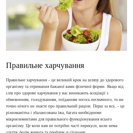
Правильне харчування
Правильне харчування – це великий крок на шляху до здорового
організму та отримання бажаної вами фізичної форми. Якщо від
слів про здорове харчування у вас виникають асоціації з
обмеженням, голодуванням, поїданням чогось несмачного, то ви
точно нічого не знаєте про правильний раціон. Перш за все, – це
різноманітна і збалансована їжа, багата необхідними
мікроелементами для правильного функціонування всього
організму. Це коли вам не потрібні часті перекуси, коли нема
здуття, болів живота та проблем зі стільцем.