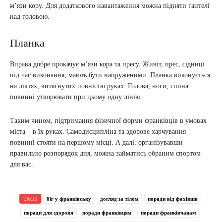
м’язи кору. Для додаткового навантаження можна підняти гантелі
над головою.
Планка
Вправа добре прокачує м’язи кора та пресу. Живіт, прес, сідниці
під час виконання, мають бути напруженими. Планка виконується
на ліктях, витягнутих повністю руках. Голова, ноги, спина
повинні утворювати при цьому одну лінію.
Таким чином, підтримання фізичної форми франківців в умовах
міста – в їх руках. Самодисципліна та здорове харчування
повинні стояти на першому місці. А далі, організувавши
правильно розпорядок дня, можна займатись обраним спортом
для вас.
TAGS
біг у франківську
догляд за тілом
поради від фахівців
поради для здоровя
поради франківцям
поради франківчанам