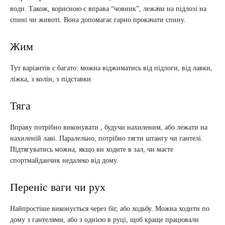
води. Також, корисною є вправа “човник”, лежачи на підлозі на
спині чи животі. Вона допомагає гарно прокачати спину.
Жим
Тут варіантів є багато: можна віджиматись від підлоги, від лавки,
ліжка, з колін, з підставки.
Тяга
Вправу потрібно виконувати , будучи нахиленим, або лежати на
нахиленій лаві. Паралельно, потрібно тягти штангу чи гантелі.
Підтягуватись можна, якщо ви ходите в зал, чи маєте
спортмайданчик недалеко від дому.
Переніс ваги чи рух
Найпростіше виконується через біг, або ходьбу. Можна ходити по
дому з гантелями, або з однією в руці, щоб краще працювали