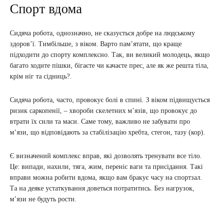
Спорт вдома
Сидяча робота, однозначно, не сказується добре на людському
здоров’ї. Тимбільше, з віком. Варто пам’ятати, що краще
підходити до спорту комплексно. Так, ви великий молодець, якщо
багато ходите пішки, бігаєте чи качаєте прес, але як же решта тіла,
крім ніг та сідниць?.
Сидяча робота, часто, провокує болі в спині. З віком підвищується
ризик саркопенії, – хвороби скелетних м’язів, що провокує до
втрати їх сили та маси. Саме тому, важливо не забувати про
м’язи, що відповідають за стабілізацію хребта, стегон, тазу (кор).
Є визначений комплекс вправ, які дозволять тренувати все тіло.
Це: випади, нахили, тяга, жим, переніс ваги та присідання. Такі
вправи можна робити вдома, якщо вам бракує часу на спортзал.
Та на деяке устаткування доветься потратитись. Без нагрузок,
м’язи не будуть рости.