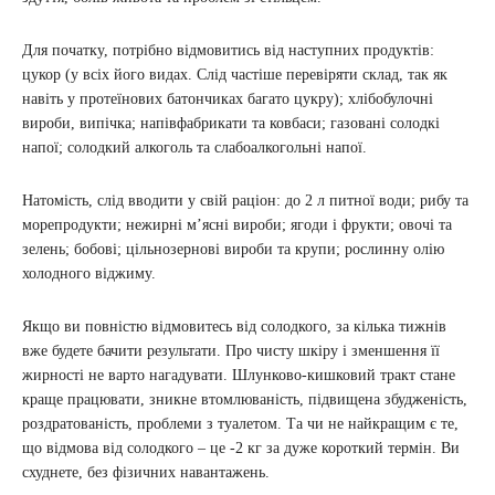
Для початку, потрібно відмовитись від наступних продуктів:
цукор (у всіх його видах. Слід частіше перевіряти склад, так як
навіть у протеїнових батончиках багато цукру); хлібобулочні
вироби, випічка; напівфабрикати та ковбаси; газовані солодкі
напої; солодкий алкоголь та слабоалкогольні напої.
Натомість, слід вводити у свій раціон: до 2 л питної води; рибу та
морепродукти; нежирні м’ясні вироби; ягоди і фрукти; овочі та
зелень; бобові; цільнозернові вироби та крупи; рослинну олію
холодного віджиму.
Якщо ви повністю відмовитесь від солодкого, за кілька тижнів
вже будете бачити результати. Про чисту шкіру і зменшення її
жирності не варто нагадувати. Шлунково-кишковий тракт стане
краще працювати, зникне втомлюваність, підвищена збудженість,
роздратованість, проблеми з туалетом. Та чи не найкращим є те,
що відмова від солодкого – це -2 кг за дуже короткий термін. Ви
схуднете, без фізичних навантажень.