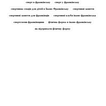
спорт в франківську
спорт у франківську
спортивна секція для дітей в Івано-Франківську
спортивні заняття
спортивні заняття для франківців
спортивні клуби івано-франківська
спортсмени франківщини
фізична форма в івано-франківську
як підтримати фізичну форму