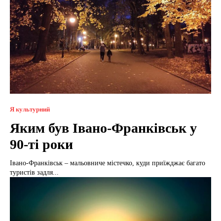
Я культурний
Яким був Івано-Франківськ у
90-ті роки
Івано-Франківськ – мальовниче містечко, куди приїжджає багато
туристів задля...